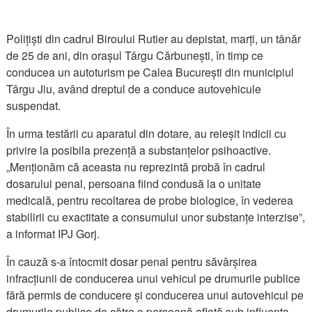
Polițiști din cadrul Biroului Rutier au depistat, marți, un tânăr
de 25 de ani, din orașul Târgu Cărbunești, în timp ce
conducea un autoturism pe Calea București din municipiul
Târgu Jiu, având dreptul de a conduce autovehicule
suspendat.
În urma testării cu aparatul din dotare, au reieșit indicii cu
privire la posibila prezență a substanțelor psihoactive.
„Menționăm că aceasta nu reprezintă probă în cadrul
dosarului penal, persoana fiind condusă la o unitate
medicală, pentru recoltarea de probe biologice, în vederea
stabilirii cu exactitate a consumului unor substanțe interzise”,
a informat IPJ Gorj.
În cauză s-a întocmit dosar penal pentru săvârșirea
infracțiunii de conducerea unui vehicul pe drumurile publice
fără permis de conducere și conducerea unui autovehicul pe
drumurile publice de către o persoană aflată sub influenţa