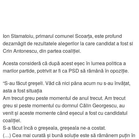
Ion Stamatoiu, primarul comunei Scoarța, este profund
dezamăgit de rezultatele alegerilor la care candidat a fost si
Crin Antonescu, din partea coaliției.
Acesta consideră că după acest eșec în lumea politica a
marilor partide, potrivit ar fi ca PSD să rămână în opoziție.
“S-au făcut greșeli. Văd că nici pâna acum nu s-au învățat,
asta a fost situația
Am trecut greu peste momentul de anul trecut. Am trecut
greu si peste momentul cu domnul Călin Georgescu, au
venit și aceste momente când eșecul a fost cu candidatul
coaliției.
S-a făcut încă o greșeala, greșeala ne-a costat.
(…) Cea mai curată și bună soluție este să rămânem puțin în