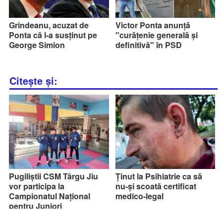
Grindeanu, acuzat de
Victor Ponta anunță
Ponta că l-a susținut pe
"curățenie generală și
George Simion
definitivă" în PSD
Citește și:
Pugiliștii CSM Târgu Jiu
Ținut la Psihiatrie ca să
vor participa la
nu-și scoată certificat
Campionatul Național
medico-legal
pentru Juniori