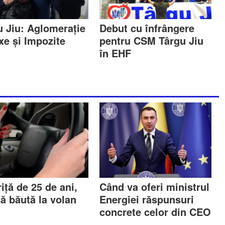
u Jiu: Aglomerație
Debut cu înfrângere
xe și Impozite
pentru CSM Târgu Jiu
în EHF
iță de 25 de ani,
Când va oferi ministrul
ă băută la volan
Energiei răspunsuri
concrete celor din CEO