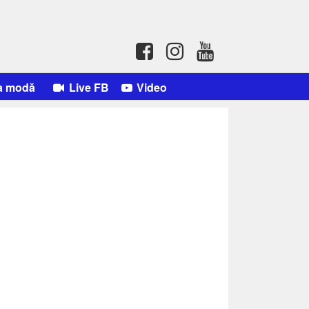
a modă
Live FB
Video