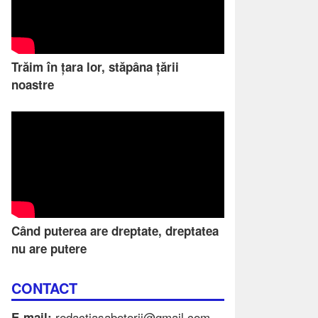
Trăim în țara lor, stăpâna țării
noastre
Când puterea are dreptate, dreptatea
nu are putere
CONTACT
redactiasabotorii@gmail.com
E-mail: