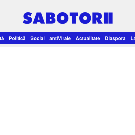
tă
Politică
Social
antiVirale
Actualitate
Diaspora
L