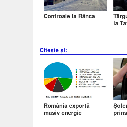
Controale la Rânca
Târg
la Ta
Citește și:
România exportă
Șofer
masiv energie
prins