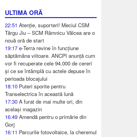
ULTIMA ORĂ
22:51
Atenție, suporteri! Meciul CSM
Târgu Jiu – SCM Râmnicu Vâlcea are o
nouă oră de start
19:17
e-Terra revine în funcțiune
săptămâna viitoare. ANCPI anunță cum
vor fi recuperate cele 94.000 de cereri
și ce se întâmplă cu actele depuse în
perioada blocajului
18:10
Puteri sporite pentru
Transelectrica în această lună
17:30
A furat de mai multe ori, din
același magazin
16:49
Amendă pentru o primărie din
Gorj
16:11
Parcurile fotovoltaice, la cheremul