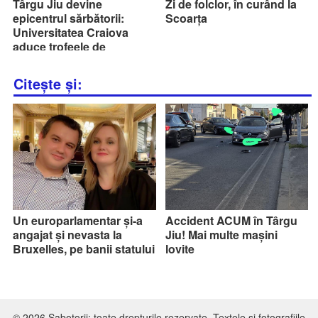
Târgu Jiu devine
Zi de folclor, în curând la
epicentrul sărbătorii:
Scoarța
Universitatea Craiova
aduce trofeele de
campioană în fața fanilor
gorjeni!
Citește și:
Un europarlamentar și-a
Accident ACUM în Târgu
angajat și nevasta la
Jiu! Mai multe mașini
Bruxelles, pe banii statului
lovite
© 2026 Sabotorii; toate drepturile rezervate. Textele şi fotografiile