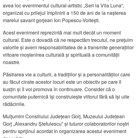
avea loc evenimentul cultural-artistic „Seri la Vila Luna”,
organizat cu prilejul împlinirii a 150 de ani de la nașterea
marelui savant gorjean Ion Popescu-Voitești.
Acest eveniment reprezintă mai mult decât un moment
cultural. Este o dovadă că ne respectăm trecutul, ne prețuim
valorile și avem responsabilitatea de a transmite generațiilor
viitoare moștenirea culturală și spirituală a comunității
noastre.
Păstrarea vie a culturii, a tradițiilor și a personalităților care
au făcut cinste acestor locuri este un obiectiv pe care îl
susțin și îl voi promova în continuare. Consider că o
comunitate puternică își construiește viitorul fără să își uite
rădăcinile.
Mulțumim Consiliului Județean Gorj, Muzeului Județean
Gorj „Alexandru Ștefulescu” și tuturor colaboratorilor noștri
pentru sprijinul acordat în organizarea acestui eveniment