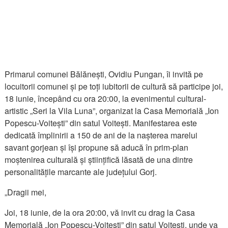
Primarul comunei Bălănești, Ovidiu Pungan, îi invită pe
locuitorii comunei și pe toți iubitorii de cultură să participe joi,
18 iunie, începând cu ora 20:00, la evenimentul cultural-
artistic „Seri la Vila Luna”, organizat la Casa Memorială „Ion
Popescu-Voitești” din satul Voitești. Manifestarea este
dedicată împlinirii a 150 de ani de la nașterea marelui
savant gorjean și își propune să aducă în prim-plan
moștenirea culturală și științifică lăsată de una dintre
personalitățile marcante ale județului Gorj.
„Dragii mei,
Joi, 18 iunie, de la ora 20:00, vă invit cu drag la Casa
Memorială „Ion Popescu-Voitești” din satul Voitești, unde va