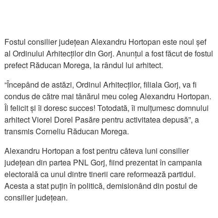
Fostul consilier județean Alexandru Hortopan este noul șef
al Ordinului Arhitecților din Gorj. Anunțul a fost făcut de fostul
prefect Răducan Morega, la rândul lui arhitect.
“Începând de astăzi, Ordinul Arhitecților, filiala Gorj, va fi
condus de către mai tânărul meu coleg Alexandru Hortopan.
Îl felicit și îi doresc succes! Totodată, îi mulțumesc domnului
arhitect Viorel Dorel Pasăre pentru activitatea depusă”, a
transmis Corneliu Răducan Morega.
Alexandru Hortopan a fost pentru câteva luni consilier
județean din partea PNL Gorj, fiind prezentat în campania
electorală ca unul dintre tinerii care reformează partidul.
Acesta a stat puțin în politică, demisionând din postul de
consilier județean.