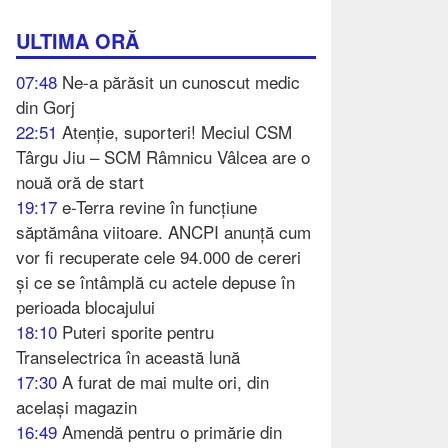
ULTIMA ORĂ
07:48
Ne-a părăsit un cunoscut medic
din Gorj
22:51
Atenție, suporteri! Meciul CSM
Târgu Jiu – SCM Râmnicu Vâlcea are o
nouă oră de start
19:17
e-Terra revine în funcțiune
săptămâna viitoare. ANCPI anunță cum
vor fi recuperate cele 94.000 de cereri
și ce se întâmplă cu actele depuse în
perioada blocajului
18:10
Puteri sporite pentru
Transelectrica în această lună
17:30
A furat de mai multe ori, din
același magazin
16:49
Amendă pentru o primărie din