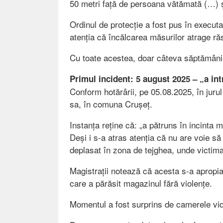
50 metri față de persoana vătămată (…) și 
Ordinul de protecție a fost pus în executare
atenția că încălcarea măsurilor atrage r
Cu toate acestea, doar câteva săptămâni m
Primul incident: 5 august 2025 – „a int
Conform hotărârii, pe 05.08.2025, în jurul
sa, în comuna Crușeț.
Instanța reține că: „a pătruns în incinta 
Deși i s-a atras atenția că nu are voie să
deplasat în zona de tejghea, unde victima
Magistrații notează că acesta s-a apropia
care a părăsit magazinul fără violențe.
Momentul a fost surprins de camerele vide