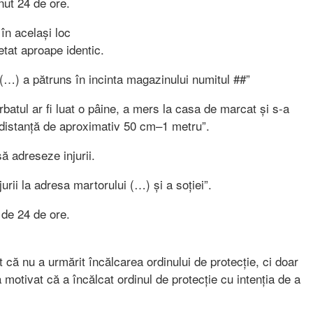
nut 24 de ore.
în același loc
etat aproape identic.
 (…) a pătruns în incinta magazinului numitul ##”
batul ar fi luat o pâine, a mers la casa de marcat și s-a
o distanță de aproximativ 50 cm–1 metru”.
să adreseze injurii.
urii la adresa martorului (…) și a soției”.
 de 24 de ore.
ut că nu a urmărit încălcarea ordinului de protecție, ci doar
 motivat că a încălcat ordinul de protecție cu intenția de a