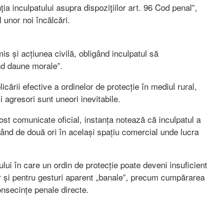
ţia inculpatului asupra dispoziţiilor art. 96 Cod penal”,
 unor noi încălcări.
s și acțiunea civilă, obligând inculpatul să
nd daune morale”.
icării efective a ordinelor de protecție în mediul rural,
i agresori sunt uneori inevitabile.
 fost comunicate oficial, instanța notează că inculpatul a
rând de două ori în același spațiu comercial unde lucra
lui în care un ordin de protecție poate deveni insuficient
ar și pentru gesturi aparent „banale”, precum cumpărarea
consecințe penale directe.