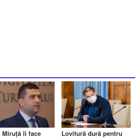
Miruță îi face
Lovitură dură pentru