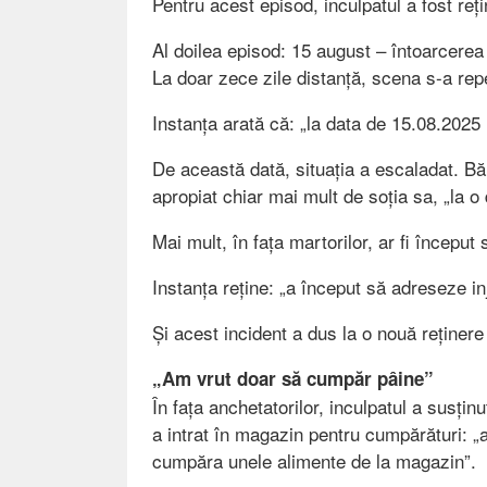
Pentru acest episod, inculpatul a fost reți
Al doilea episod: 15 august – întoarcerea 
La doar zece zile distanță, scena s-a rep
Instanța arată că: „la data de 15.08.2025
De această dată, situația a escaladat. Băr
apropiat chiar mai mult de soția sa, „la 
Mai mult, în fața martorilor, ar fi început 
Instanța reține: „a început să adreseze inj
Și acest incident a dus la o nouă reținere
„Am vrut doar să cumpăr pâine”
În fața anchetatorilor, inculpatul a susțin
a intrat în magazin pentru cumpărături: „a
cumpăra unele alimente de la magazin”.