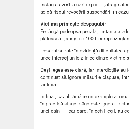
Instanța avertizează explicit: „atrage aten
adică riscul revocării suspendării în cazul
Victima primește despăgubiri
Pe lângă pedeapsa penală, instanța a admi
plătească: „suma de 1000 lei reprezentâ
Dosarul scoate în evidență dificultatea apl
unde interacțiunile zilnice dintre victime ș
Deși legea este clară, iar interdicțiile au
continuat să ignore măsurile dispuse, int
victima.
În final, cazul rămâne un exemplu al modu
în practică atunci când este ignorat, chi
unei pâini — dar care, în ochii legii, au 