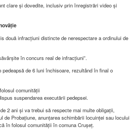
nt clare și dovedite, inclusiv prin înregistrări video și
novăție
mis două infracțiuni distincte de nerespectare a ordinului de
ăvârșite în concurs real de infracțiuni”.
o pedeapsă de 6 luni închisoare, rezultând în final o
losul comunității
 dispus suspendarea executării pedepsei.
de 2 ani și va trebui să respecte mai multe obligații,
ul de Probațiune, anunțarea schimbării locuinței sau locului
ă în folosul comunității în comuna Crușeț.