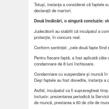
Totuși, instanța a considerat că faptele su
declarații de martori.
Două încălcări, o singură concluzie: vi
Judecătorii au stabilit că inculpatul a co
protecție, în concurs real.
Conform sentinței: „cele două fapte fiind s
Pentru fiecare faptă, a fost aplicată câte 
condamnare de 8 luni închisoare.
Condamnare cu suspendare și muncă în fo
Deși faptele au fost dovedite, instanța a
Astfel, inculpatul va fi supravegheat timp 
inclusiv: prezentarea periodică la Servici
de muncă, prestarea a 60 de zile de munc