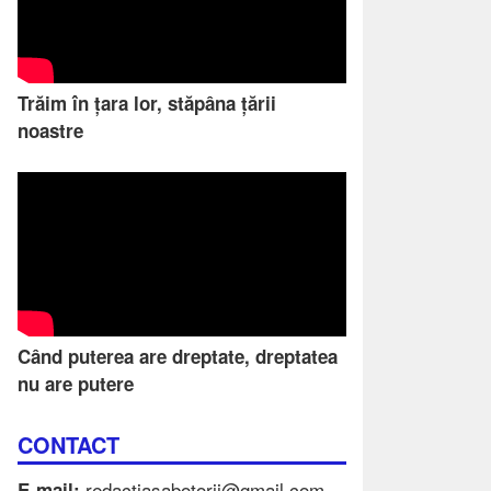
Trăim în țara lor, stăpâna țării
noastre
Când puterea are dreptate, dreptatea
nu are putere
CONTACT
redactiasabotorii@gmail.com
E-mail: