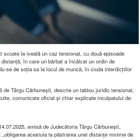
i scoate la iveală un caz tensionat, cu două episoade
 distanță, în care un bărbat a încălcat un ordin de
u-se de soția sa la locul de muncă, în ciuda interdicțiilor
6 de Târgu Cărbunești, descrie un tablou juridic tensionat,
tuite, comunicate oficial și chiar explicate inculpatului de
in 14.07.2025, emisă de Judecătoria Târgu Cărbunești,
ră: „obligarea acestuia la păstrarea unei distanțe minime de