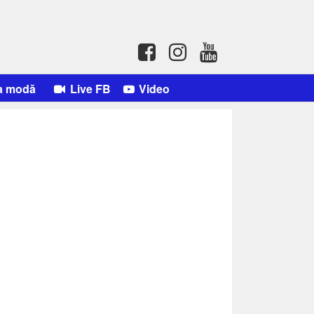
a modă
Live FB
Video