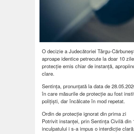
O decizie a Judecătoriei Târgu-Cărbuneșt
aproape identice petrecute la doar 10 zile
protecție emis chiar de instanță, apropiind
clare.
Sentința, pronunțată la data de 28.05.202
în care măsurile de protecție au fost insti
polițiști, dar încălcate în mod repetat.
Ordin de protecție ignorat din prima zi
Potrivit instanței, prin Sentința Civilă d
inculpatului i s-a impus o interdicție cla