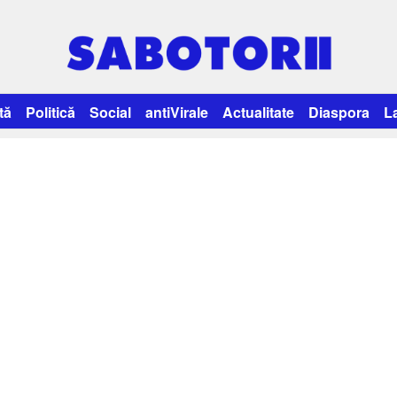
tă
Politică
Social
antiVirale
Actualitate
Diaspora
L