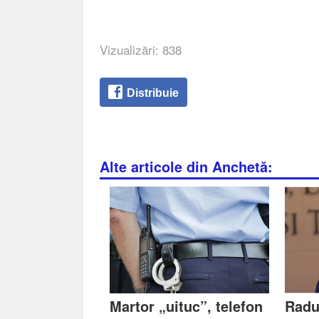
Vizualizări: 838
Distribuie
Alte articole din Anchetă:
Martor „uituc”, telefon
Radu 