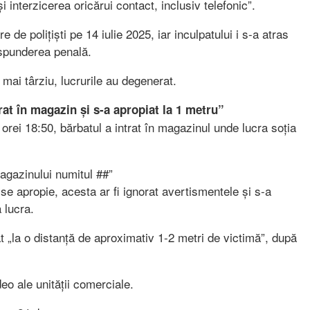
interzicerea oricărui contact, inclusiv telefonic”.
 de polițiști pe 14 iulie 2025, iar inculpatului i s-a atras
ăspunderea penală.
ai târziu, lucrurile au degenerat.
rat în magazin și s-a apropiat la 1 metru”
 orei 18:50, bărbatul a intrat în magazinul unde lucra soția
magazinului numitul ##”
 se apropie, acesta ar fi ignorat avertismentele și s-a
 lucra.
t „la o distanță de aproximativ 1-2 metri de victimă”, după
o ale unității comerciale.