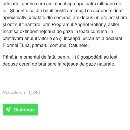
primăriei pentru care am alocat aproape patru milioane de
lei. Și pentru că din banii noștri am reușit să acoperim doar
aproximativ jumătate din comună, am depus un proiect și am
și obținut finanțare, prin Programul Anghel Saligny, astfel
încât să extindem rețeaua de gaze în toată comuna. În
primăvara anului viitor o să și înceapă lucrările”, a declarat
Florinel Țuilă, primarul comunei Cătunele.
Până în momentul de față, pentru 110 gospodării au fost
depuse cereri de branșare la rețeaua de gaze naturale.
Vizualizări: 1,744
Distribuie