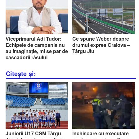
Viceprimarul Adi Tudor:
Ce spune Weber despre
Echipele de campanie nu
drumul expres Craiova –
au imaginație, mi se par de
Târgu Jiu
cascadorii râsului
Citește și:
Juniorii U17 CSM Târgu
Închisoare cu executare