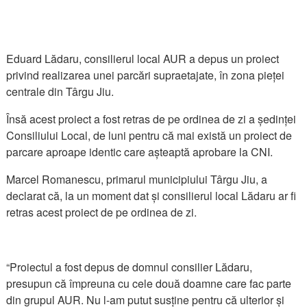
Eduard Lădaru, consilierul local AUR a depus un proiect
privind realizarea unei parcări supraetajate, în zona pieței
centrale din Târgu Jiu.
Însă acest proiect a fost retras de pe ordinea de zi a ședinței
Consiliului Local, de luni pentru că mai există un proiect de
parcare aproape identic care așteaptă aprobare la CNI.
Marcel Romanescu, primarul municipiului Târgu Jiu, a
declarat că, la un moment dat și consilierul local Lădaru ar fi
retras acest proiect de pe ordinea de zi.
“Proiectul a fost depus de domnul consilier Lădaru,
presupun că împreuna cu cele două doamne care fac parte
din grupul AUR. Nu l-am putut susține pentru că ulterior și