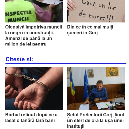
Ofensivă împotriva muncii
Din ce în ce mai mulți
la negru în construcții.
șomeri în Gorj
Amenzi de până la un
milion de lei pentru
angajatori
Citește și:
Bărbat reținut după ce a
Șeful Prefecturii Gorj, ținut
lăsat o tânără fără bani
un sfert de oră la ușa unei
instituții