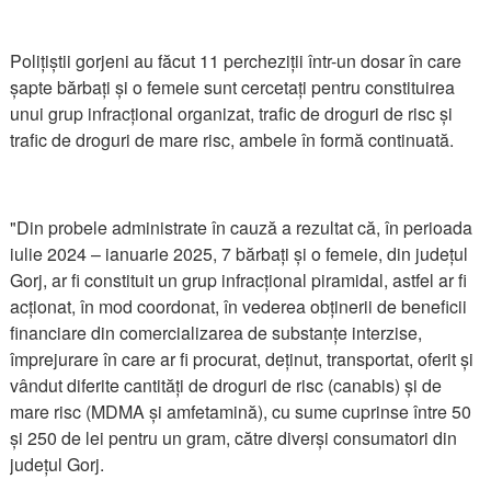
Polițiștii gorjeni au făcut 11 percheziții într-un dosar în care
șapte bărbați și o femeie sunt cercetați pentru constituirea
unui grup infracțional organizat, trafic de droguri de risc și
trafic de droguri de mare risc, ambele în formă continuată.
"Din probele administrate în cauză a rezultat că, în perioada
iulie 2024 – ianuarie 2025, 7 bărbați și o femeie, din județul
Gorj, ar fi constituit un grup infracțional piramidal, astfel ar fi
acționat, în mod coordonat, în vederea obținerii de beneficii
financiare din comercializarea de substanțe interzise,
împrejurare în care ar fi procurat, deținut, transportat, oferit și
vândut diferite cantități de droguri de risc (canabis) și de
mare risc (MDMA și amfetamină), cu sume cuprinse între 50
și 250 de lei pentru un gram, către diverși consumatori din
județul Gorj.