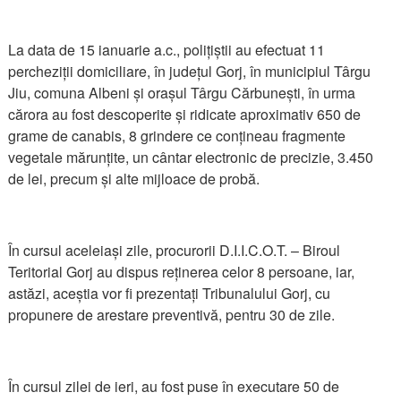
La data de 15 ianuarie a.c., polițiștii au efectuat 11
percheziții domiciliare, în județul Gorj, în municipiul Târgu
Jiu, comuna Albeni și orașul Târgu Cărbunești, în urma
cărora au fost descoperite și ridicate aproximativ 650 de
grame de canabis, 8 grindere ce conțineau fragmente
vegetale mărunțite, un cântar electronic de precizie, 3.450
de lei, precum și alte mijloace de probă.
În cursul aceleiași zile, procurorii D.I.I.C.O.T. – Biroul
Teritorial Gorj au dispus reținerea celor 8 persoane, iar,
astăzi, aceștia vor fi prezentați Tribunalului Gorj, cu
propunere de arestare preventivă, pentru 30 de zile.
În cursul zilei de ieri, au fost puse în executare 50 de