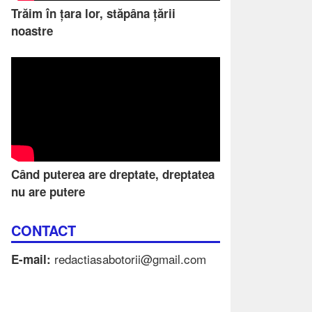
Trăim în țara lor, stăpâna țării
noastre
Când puterea are dreptate, dreptatea
nu are putere
CONTACT
redactiasabotorii@gmail.com
E-mail: