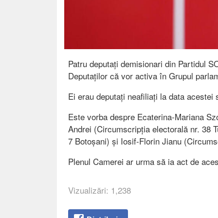
Patru deputați demisionari din Partidul 
Deputaților că vor activa în Grupul parl
Ei erau deputați neafiliați la data acestei s
Este vorba despre Ecaterina-Mariana Szok
Andrei (Circumscripția electorală nr. 38 
7 Botoșani) și Iosif-Florin Jianu (Circumsc
Plenul Camerei ar urma să ia act de aces
Vizualizări: 1,238