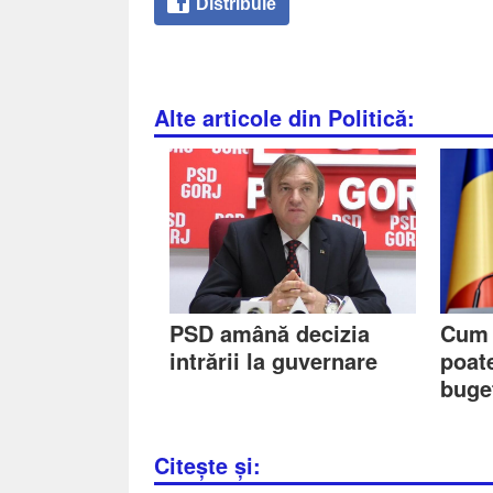
Distribuie
Alte articole din Politică:
PSD amână decizia
Cum 
intrării la guvernare
poate
buge
Citește și: