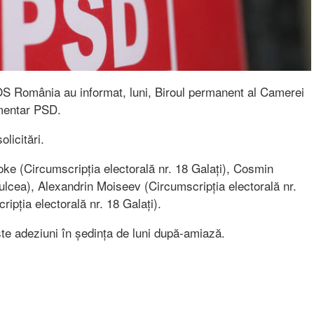
SOS România au informat, luni, Biroul permanent al Camerei
amentar PSD.
olicitări.
e (Circumscripția electorală nr. 18 Galați), Cosmin
Tulcea), Alexandrin Moiseev (Circumscripția electorală nr.
ripția electorală nr. 18 Galați).
te adeziuni în ședința de luni după-amiază.