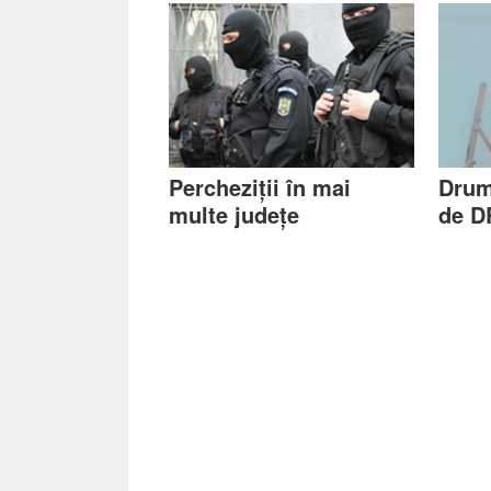
Percheziții în mai
Drum
multe județe
de D