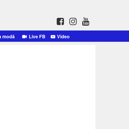
a modă
Live FB
Video