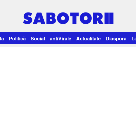
tă
Politică
Social
antiVirale
Actualitate
Diaspora
L