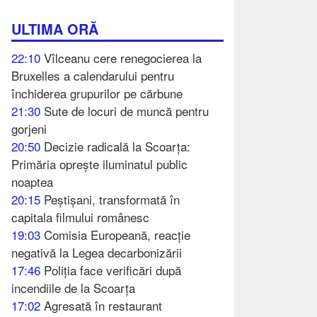
ULTIMA ORĂ
22:10
Vîlceanu cere renegocierea la
Bruxelles a calendarului pentru
închiderea grupurilor pe cărbune
21:30
Sute de locuri de muncă pentru
gorjeni
20:50
Decizie radicală la Scoarța:
Primăria oprește iluminatul public
noaptea
20:15
Peștișani, transformată în
capitala filmului românesc
19:03
Comisia Europeană, reacție
negativă la Legea decarbonizării
17:46
Poliția face verificări după
incendiile de la Scoarța
17:02
Agresată în restaurant