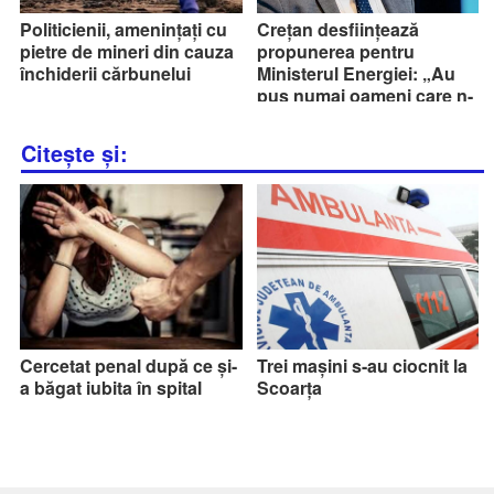
Politicienii, amenințați cu
Crețan desființează
pietre de mineri din cauza
propunerea pentru
închiderii cărbunelui
Ministerul Energiei: „Au
pus numai oameni care n-
au habar.”
Citește și:
Cercetat penal după ce și-
Trei mașini s-au ciocnit la
a băgat iubita în spital
Scoarța