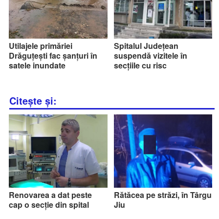
Utilajele primăriei
Spitalul Județean
Drăguțești fac șanțuri în
suspendă vizitele în
satele inundate
secțiile cu risc
Citește și:
Renovarea a dat peste
Rătăcea pe străzi, în Târgu
cap o secție din spital
Jiu