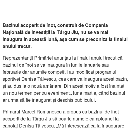
Bazinul acoperit de înot, construit de Compania
Națională de Investiții la Târgu Jiu, nu se va mai
inaugura în această lună, așa cum se preconiza la finalul
anului trecut.
Reprezentanții Primăriei anunțau la finalul anului trecut că
bazinul de înot se va inaugura în lunile ianuarie sau
februarie dar anumite competiții au modificat programul
sportivei Denisa Tâlvescu, cea care va inaugura acest bazin,
și au dus la o nouă amânare. Din acest motiv a fost înaintat
un nou termen pentru eveniment,, luna martie, când bazinul
ar urma să fie inaugurat și deschis publicului.
Primarul Marcel Romanescu a propus ca bazinul de înot
acoperit de la Târgu Jiu să poarte numele campioanei la
canotaj Denisa Tâlvescu. „Mă interesează ca la inaugurare