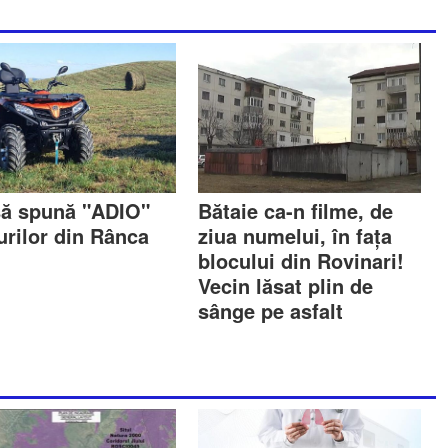
să spună "ADIO"
Bătaie ca-n filme, de
urilor din Rânca
ziua numelui, în fața
blocului din Rovinari!
Vecin lăsat plin de
sânge pe asfalt