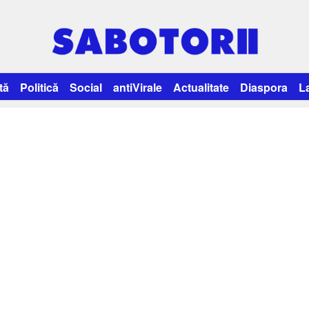
tă
Politică
Social
antiVirale
Actualitate
Diaspora
L