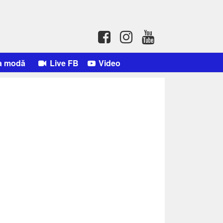
a modă
Live FB
Video