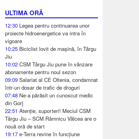
ULTIMA ORĂ
12:30
Legea pentru continuarea unor
proiecte hidroenergetice va intra în
vigoare
10:25
Biciclist lovit de mașină, în Târgu
Jiu
10:02
CSM Târgu Jiu pune în vânzare
abonamente pentru noul sezon
09:09
Salariat al CE Oltenia, condamnat
într-un dosar de trafic de droguri
07:48
Ne-a părăsit un cunoscut medic
din Gorj
22:51
Atenție, suporteri! Meciul CSM
Târgu Jiu – SCM Râmnicu Vâlcea are o
nouă oră de start
19:17
e-Terra revine în funcțiune