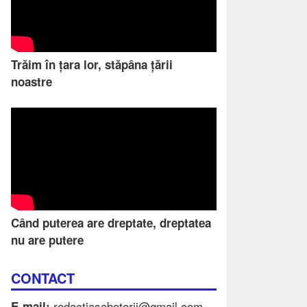
Trăim în țara lor, stăpâna țării
noastre
Când puterea are dreptate, dreptatea
nu are putere
CONTACT
redactiasabotorii@gmail.com
E-mail: