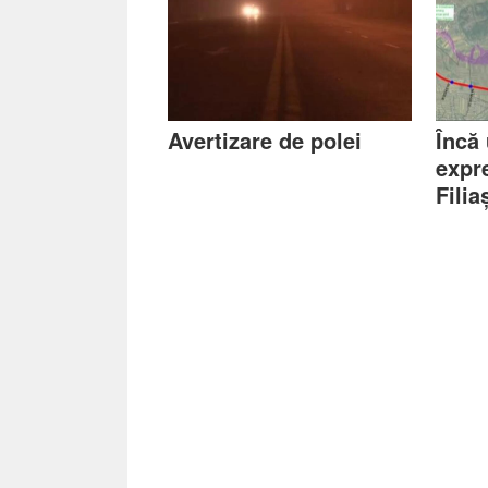
Avertizare de polei
Încă
expr
Filia