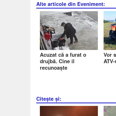
Alte articole din Eveniment:
Acuzat că a furat o
Vor 
drujbă. Cine il
ATV-
recunoaște
Citește și: