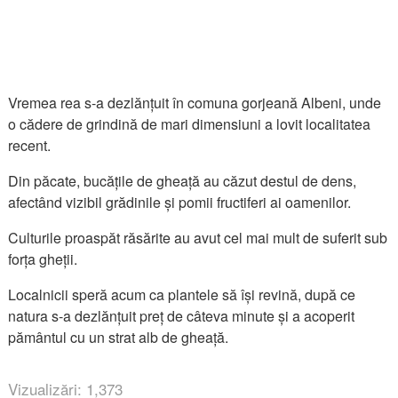
Vremea rea s-a dezlănțuit în comuna gorjeană Albeni, unde
o cădere de grindină de mari dimensiuni a lovit localitatea
recent.
Din păcate, bucățile de gheață au căzut destul de dens,
afectând vizibil grădinile și pomii fructiferi ai oamenilor.
Culturile proaspăt răsărite au avut cel mai mult de suferit sub
forța gheții.
Localnicii speră acum ca plantele să își revină, după ce
natura s-a dezlănțuit preț de câteva minute și a acoperit
pământul cu un strat alb de gheață.
Vizualizări: 1,373