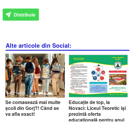
Distribuie
Alte articole din Social:
Se comasează mai multe
Educație de top, la
școli din Gorj?! Când se
Novaci: Liceul Teoretic își
va afla exact!
prezintă oferta
educațională pentru anul
școlar 2026-2027