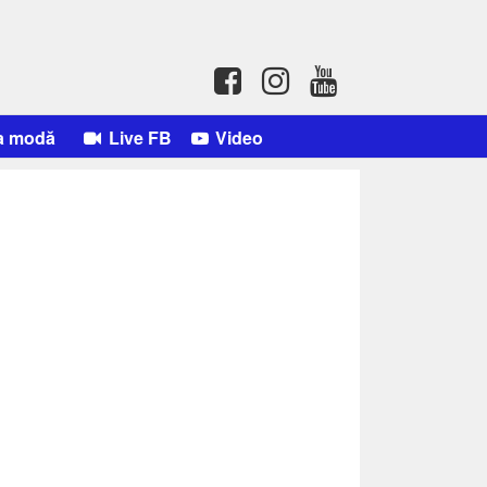
a modă
Live FB
Video