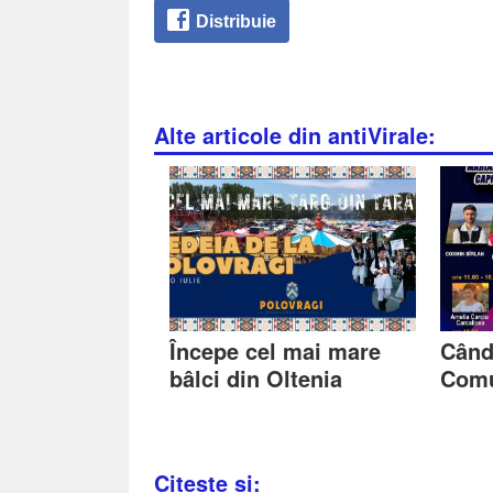
Distribuie
Alte articole din antiVirale:
Începe cel mai mare
Când
bâlci din Oltenia
Comu
Citește și: