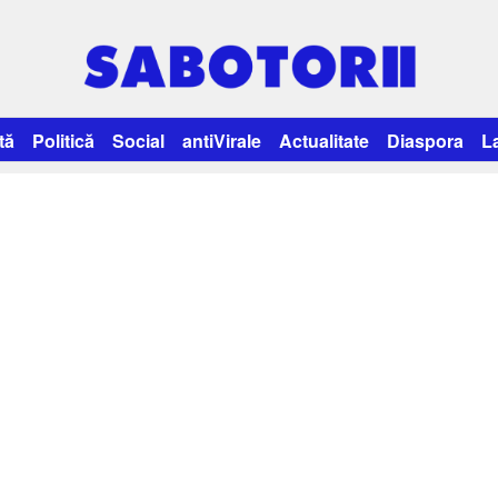
tă
Politică
Social
antiVirale
Actualitate
Diaspora
L