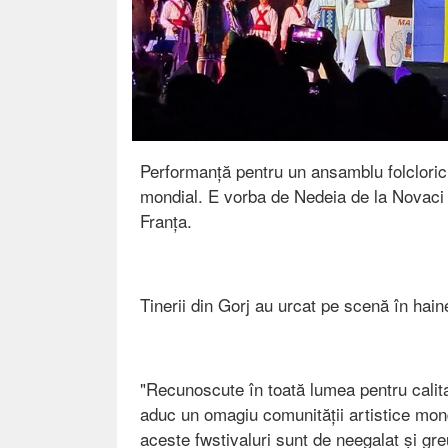
Performanță pentru un ansamblu folcloric d
mondial. E vorba de Nedeia de la Novaci c
Franța.
Tinerii din Gorj au urcat pe scenă în hain
"Recunoscute în toată lumea pentru calitat
aduc un omagiu comunității artistice mondia
aceste fwstivaluri sunt de neegalat și gr