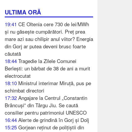
ULTIMA ORĂ
19:41
CE Oltenia cere 730 de lei/MWh
și nu găsește cumpărători. Preț prea
mare azi sau chilipir anul viitor? Energia
din Gorj ar putea deveni brusc foarte
căutată
18:44
Tragedie la Zilele Comunei
Berlești: un bărbat de 38 de ani a murit
electrocutat
18:10
Ministrul interimar Miruță, pus pe
schimbat directori
17:32
Angajare la Centrul „Constantin
Brâncuși” din Târgu Jiu. Se caută
consilier pentru patrimoniul UNESCO
16:44
Alerte de grindină în Gorj și Dolj
15:25
Gorjean reținut de polițiștii din