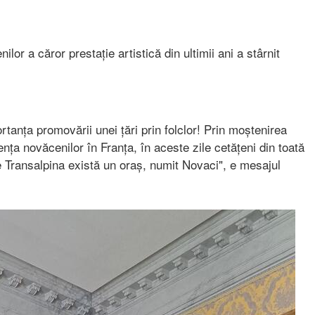
nilor a căror prestație artistică din ultimii ani a stârnit
rtanța promovării unei țări prin folclor! Prin moștenirea
nța novăcenilor în Franța, în aceste zile cetățeni din toată
 Transalpina există un oraș, numit Novaci", e mesajul