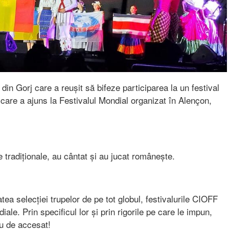
in Gorj care a reușit să bifeze participarea la un festival
are a ajuns la Festivalul Mondial organizat în Alençon,
e tradiționale, au cântat și au jucat românește.
ea selecției trupelor de pe tot globul, festivalurile CIOFF
le. Prin specificul lor și prin rigorile pe care le impun,
eu de accesat!