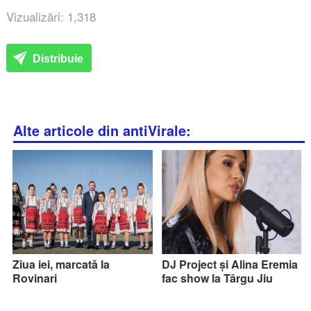
Vizualizări: 1,318
Distribuie
Alte articole din antiVirale:
Ziua iei, marcată la
DJ Project și Alina Eremia
Rovinari
fac show la Târgu Jiu