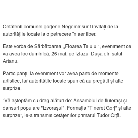
Cetățenii comunei gorjene Negomir sunt invitați de la
autoritățile locale la o petrecere în aer liber.
Este vorba de Sărbătoarea ,,Floarea Teiului", eveniment ce
va avea loc duminică, 26 mai, pe izlazul Dușa din satul
Artanu.
Participanții la eveniment vor avea parte de momente
artistice, iar autoritățile locale spun că au pregătit și alte
surprize.
”Vă așteptăm cu drag alături de: Ansamblul de fluierași și
dansuri populare "Izvorașul", Formația "Tineret Gorj" și alte
surprize”, le-a transmis cetățenilor primarul Tudor Oiță.