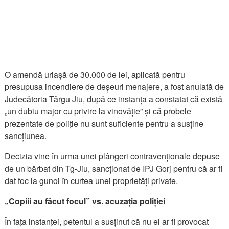
O amendă uriașă de 30.000 de lei, aplicată pentru
presupusa incendiere de deșeuri menajere, a fost anulată de
Judecătoria Târgu Jiu, după ce instanța a constatat că există
„un dubiu major cu privire la vinovăție” și că probele
prezentate de poliție nu sunt suficiente pentru a susține
sancțiunea.
Decizia vine în urma unei plângeri contravenționale depuse
de un bărbat din Tg-Jiu, sancționat de IPJ Gorj pentru că ar fi
dat foc la gunoi în curtea unei proprietăți private.
„Copiii au făcut focul” vs. acuzația poliției
În fața instanței, petentul a susținut că nu el ar fi provocat