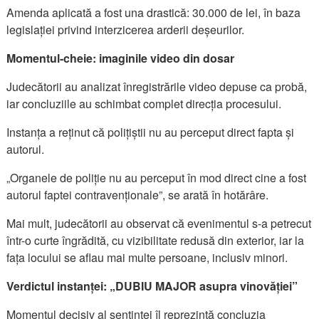
Amenda aplicată a fost una drastică: 30.000 de lei, în baza
legislației privind interzicerea arderii deșeurilor.
Momentul-cheie: imaginile video din dosar
Judecătorii au analizat înregistrările video depuse ca probă,
iar concluziile au schimbat complet direcția procesului.
Instanța a reținut că polițiștii nu au perceput direct fapta și
autorul.
„Organele de poliție nu au perceput în mod direct cine a fost
autorul faptei contravenționale”, se arată în hotărâre.
Mai mult, judecătorii au observat că evenimentul s-a petrecut
într-o curte îngrădită, cu vizibilitate redusă din exterior, iar la
fața locului se aflau mai multe persoane, inclusiv minori.
Verdictul instanței: „DUBIU MAJOR asupra vinovăției”
Momentul decisiv al sentinței îl reprezintă concluzia