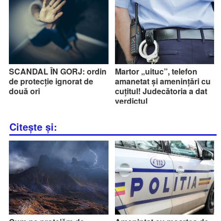
SCANDAL ÎN GORJ: ordin
Martor „uituc”, telefon
de protecție ignorat de
amanetat și amenințări cu
două ori
cuțitul! Judecătoria a dat
verdictul
Citește și: