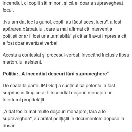
incendiul, ci copiii săi minori, și că el doar a supravegheat
focul.
„Nu am dat foc la gunoi, copiii au făcut acest lucru”, a fost
apărarea bărbatului, care a mai afirmat că intervenția
polițiștilor ar fi fost una „amiabilă” și că ar fi avut impresia că
a fost doar avertizat verbal.
Acesta a contestat și procesul-verbal, invocând inclusiv lipsa
martorului asistent.
Poliția: „A incendiat deșeuri fără supraveghere”
De cealaltă parte, IPJ Gorj a susținut că petentul a fost
surprins în timp ce ar fi incendiat deșeuri menajere în
interiorul proprietății.
„A dat foc la mai multe deșeuri menajere, fără a le
supraveghea”, au arătat polițiștii în documentele depuse la
dosar.