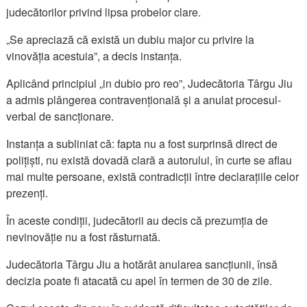
judecătorilor privind lipsa probelor clare.
„Se apreciază că există un dubiu major cu privire la
vinovăția acestuia”, a decis instanța.
Aplicând principiul „in dubio pro reo”, Judecătoria Târgu Jiu
a admis plângerea contravențională și a anulat procesul-
verbal de sancționare.
Instanța a subliniat că: fapta nu a fost surprinsă direct de
polițiști, nu există dovadă clară a autorului, în curte se aflau
mai multe persoane, există contradicții între declarațiile celor
prezenți.
În aceste condiții, judecătorii au decis că prezumția de
nevinovăție nu a fost răsturnată.
Judecătoria Târgu Jiu a hotărât anularea sancțiunii, însă
decizia poate fi atacată cu apel în termen de 30 de zile.