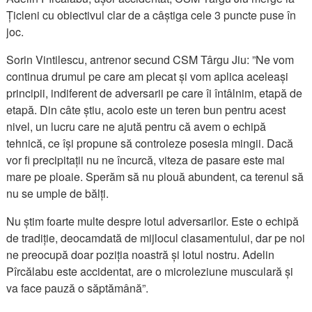
Țicleni cu obiectivul clar de a câștiga cele 3 puncte puse în
joc.
Sorin Vintilescu, antrenor secund CSM Târgu Jiu: ”Ne vom
continua drumul pe care am plecat și vom aplica aceleași
principii, indiferent de adversarii pe care îi întâlnim, etapă de
etapă. Din câte știu, acolo este un teren bun pentru acest
nivel, un lucru care ne ajută pentru că avem o echipă
tehnică, ce își propune să controleze posesia mingii. Dacă
vor fi precipitații nu ne încurcă, viteza de pasare este mai
mare pe ploaie. Sperăm să nu plouă abundent, ca terenul să
nu se umple de bălți.
Nu știm foarte multe despre lotul adversarilor. Este o echipă
de tradiție, deocamdată de mijlocul clasamentului, dar pe noi
ne preocupă doar poziția noastră și lotul nostru. Adelin
Pîrcălabu este accidentat, are o microleziune musculară și
va face pauză o săptămână”.