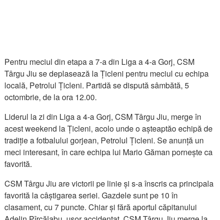
Pentru meciul din etapa a 7-a din Liga a 4-a Gorj, CSM
Târgu Jiu se deplasează la Țicleni pentru meciul cu echipa
locală, Petrolul Țicleni. Partidă se dispută sâmbătă, 5
octombrie, de la ora 12.00.
Liderul la zi din Liga a 4-a Gorj, CSM Târgu Jiu, merge în
acest weekend la Țicleni, acolo unde o așteaptăo echipă de
tradiție a fotbalului gorjean, Petrolul Țicleni. Se anunță un
meci interesant, în care echipa lui Mario Găman pornește ca
favorită.
CSM Târgu Jiu are victorii pe linie și s-a înscris ca principala
favorită la câștigarea seriei. Gazdele sunt pe 10 în
clasament, cu 7 puncte. Chiar și fără aportul căpitanului
Adelin Pîrcălabu, ușor accidentat, CSM Târgu Jiu merge la