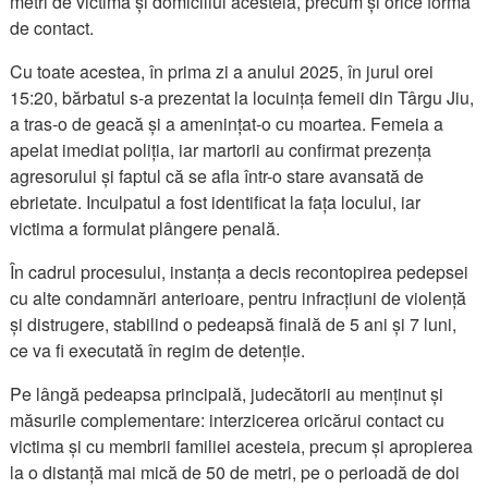
metri de victimă și domiciliul acesteia, precum și orice formă
de contact.
Cu toate acestea, în prima zi a anului 2025, în jurul orei
15:20, bărbatul s-a prezentat la locuința femeii din Târgu Jiu,
a tras-o de geacă și a amenințat-o cu moartea. Femeia a
apelat imediat poliția, iar martorii au confirmat prezența
agresorului și faptul că se afla într-o stare avansată de
ebrietate. Inculpatul a fost identificat la fața locului, iar
victima a formulat plângere penală.
În cadrul procesului, instanța a decis recontopirea pedepsei
cu alte condamnări anterioare, pentru infracțiuni de violență
și distrugere, stabilind o pedeapsă finală de 5 ani și 7 luni,
ce va fi executată în regim de detenție.
Pe lângă pedeapsa principală, judecătorii au menținut și
măsurile complementare: interzicerea oricărui contact cu
victima și cu membrii familiei acesteia, precum și apropierea
la o distanță mai mică de 50 de metri, pe o perioadă de doi