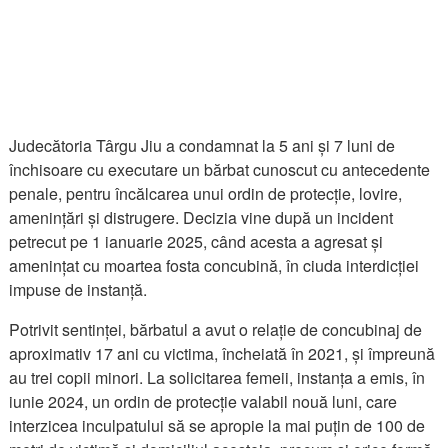
Judecătoria Târgu Jiu a condamnat la 5 ani și 7 luni de
închisoare cu executare un bărbat cunoscut cu antecedente
penale, pentru încălcarea unui ordin de protecție, lovire,
amenințări și distrugere. Decizia vine după un incident
petrecut pe 1 ianuarie 2025, când acesta a agresat și
amenințat cu moartea fosta concubină, în ciuda interdicției
impuse de instanță.
Potrivit sentinței, bărbatul a avut o relație de concubinaj de
aproximativ 17 ani cu victima, încheiată în 2021, și împreună
au trei copii minori. La solicitarea femeii, instanța a emis, în
iunie 2024, un ordin de protecție valabil nouă luni, care
interzicea inculpatului să se apropie la mai puțin de 100 de