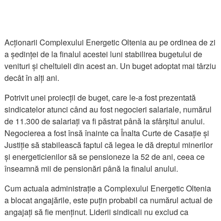
Acționarii Complexului Energetic Oltenia au pe ordinea de zi
a ședinței de la finalul acestei luni stabilirea bugetului de
venituri și cheltuieli din acest an. Un buget adoptat mai târziu
decât în alți ani.
Potrivit unei proiecții de buget, care le-a fost prezentată
sindicatelor atunci când au fost negocieri salariale, numărul
de 11.300 de salariați va fi păstrat până la sfârșitul anului.
Negocierea a fost însă înainte ca Înalta Curte de Casație și
Justiție să stabilească faptul că legea le dă dreptul minerilor
și energeticienilor să se pensioneze la 52 de ani, ceea ce
înseamnă mii de pensionări până la finalul anului.
Cum actuala administrație a Complexului Energetic Oltenia
a blocat angajările, este puțin probabil ca numărul actual de
angajați să fie menținut. Liderii sindicali nu exclud ca