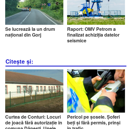
Se lucrează la un drum
Raport: OMV Petrom a
național din Gorj
finalizat achiziția datelor
seismice
Citește și:
Curtea de Conturi: Locuri
Pericol pe șosele. Șoferi
de joacă fără autorizație în
beți și fără permis, prinși
comuna Dănești. Unele
în trafic