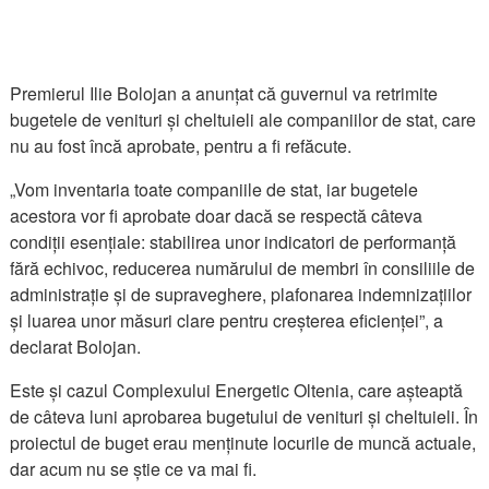
Premierul Ilie Bolojan a anunțat că guvernul va retrimite
bugetele de venituri și cheltuieli ale companiilor de stat, care
nu au fost încă aprobate, pentru a fi refăcute.
„Vom inventaria toate companiile de stat, iar bugetele
acestora vor fi aprobate doar dacă se respectă câteva
condiții esențiale: stabilirea unor indicatori de performanță
fără echivoc, reducerea numărului de membri în consiliile de
administrație și de supraveghere, plafonarea indemnizațiilor
și luarea unor măsuri clare pentru creșterea eficienței”, a
declarat Bolojan.
Este și cazul Complexului Energetic Oltenia, care așteaptă
de câteva luni aprobarea bugetului de venituri și cheltuieli. În
proiectul de buget erau menținute locurile de muncă actuale,
dar acum nu se știe ce va mai fi.