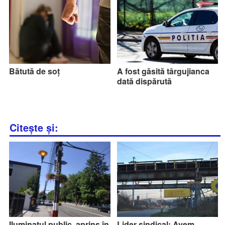
Bătută de soț
A fost găsită târgujianca
dată dispărută
Citește și:
Iluminatul public, aprins în
Lider sindical: Avem