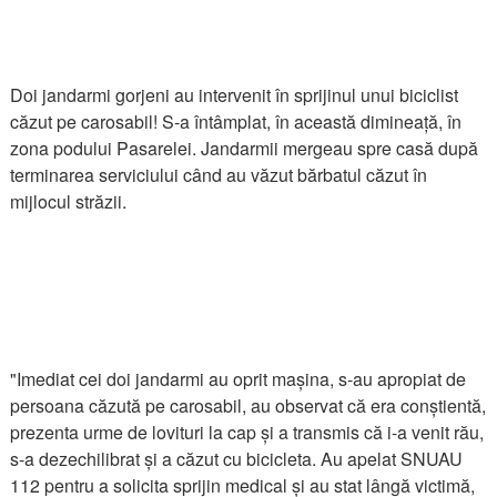
Doi jandarmi gorjeni au intervenit în sprijinul unui biciclist
căzut pe carosabil! S-a întâmplat, în această dimineață, în
zona podului Pasarelei. Jandarmii mergeau spre casă după
terminarea serviciului când au văzut bărbatul căzut în
mijlocul străzii.
"Imediat cei doi jandarmi au oprit mașina, s-au apropiat de
persoana căzută pe carosabil, au observat că era conștientă,
prezenta urme de lovituri la cap și a transmis că i-a venit rău,
s-a dezechilibrat și a căzut cu bicicleta. Au apelat SNUAU
112 pentru a solicita sprijin medical și au stat lângă victimă,