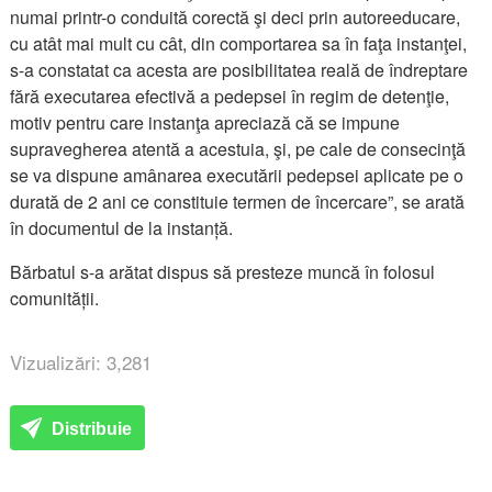
numai printr-o conduită corectă şi deci prin autoreeducare,
cu atât mai mult cu cât, din comportarea sa în faţa instanţei,
s-a constatat ca acesta are posibilitatea reală de îndreptare
fără executarea efectivă a pedepsei în regim de detenţie,
motiv pentru care instanţa apreciază că se impune
supravegherea atentă a acestuia, şi, pe cale de consecinţă
se va dispune amânarea executării pedepsei aplicate pe o
durată de 2 ani ce constituie termen de încercare”, se arată
în documentul de la instanță.
Bărbatul s-a arătat dispus să presteze muncă în folosul
comunității.
Vizualizări: 3,281
Distribuie