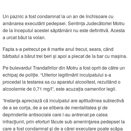
Un paznic a fost condamnat la un an de închisoare cu
amânarea executării pedepsei. Sentința Judecătoriei Motru
de la începutul acestei săptămâni nu este definitivă. Acesta
a urcat băut la volan.
Fapta s-a petrecut pe 8 martie anul trecut, seara, când
bărbatul a bărut trei beri și apoi a plecat de la bar cu mașina.
Pe bulevardul Trandafirilor din Motru a fost oprit de către un
echipaj de poliție. “Ulterior legitimării inculpatului s-a
procedat la testarea sa cu aparatul alcooltest, rezultând o
alcoolemie de 0,71 mg/l”, este acuzația oamenilor legii.
“Instanţa apreciază că inculpatul are aptitudinea subiectivă
de a se corija, de a se elibera de mentalitatea şi de
deprinderile antisociale care l-au antrenat pe calea
infracţiunii, prin eforturi făcute sub ameninţarea pedepsei la
care a fost condamnat şi de a cărei executare poate scăpa