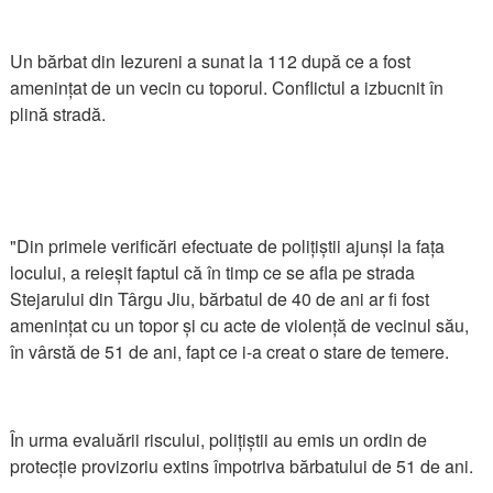
Un bărbat din Iezureni a sunat la 112 după ce a fost
amenințat de un vecin cu toporul. Conflictul a izbucnit în
plină stradă.
"Din primele verificări efectuate de polițiștii ajunși la fața
locului, a reieșit faptul că în timp ce se afla pe strada
Stejarului din Târgu Jiu, bărbatul de 40 de ani ar fi fost
amenințat cu un topor și cu acte de violență de vecinul său,
în vârstă de 51 de ani, fapt ce i-a creat o stare de temere.
În urma evaluării riscului, polițiștii au emis un ordin de
protecție provizoriu extins împotriva bărbatului de 51 de ani.