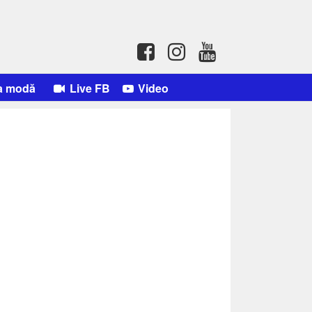
a modă
Live FB
Video