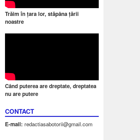
Trăim în țara lor, stăpâna țării
noastre
Când puterea are dreptate, dreptatea
nu are putere
CONTACT
redactiasabotorii@gmail.com
E-mail: