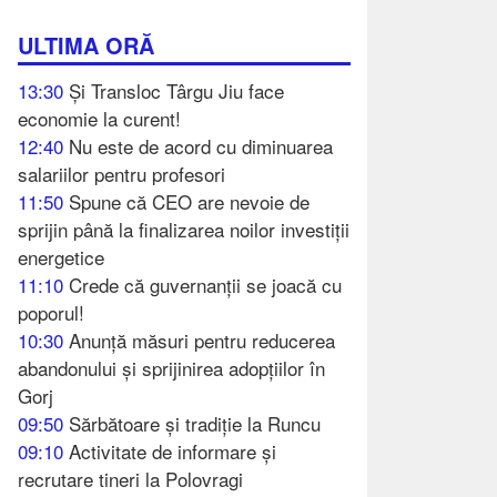
ULTIMA ORĂ
13:30
Și Transloc Târgu Jiu face
economie la curent!
12:40
Nu este de acord cu diminuarea
salariilor pentru profesori
11:50
Spune că CEO are nevoie de
sprijin până la finalizarea noilor investiții
energetice
11:10
Crede că guvernanții se joacă cu
poporul!
10:30
Anunță măsuri pentru reducerea
abandonului și sprijinirea adopțiilor în
Gorj
09:50
Sărbătoare și tradiție la Runcu
09:10
Activitate de informare și
recrutare tineri la Polovragi