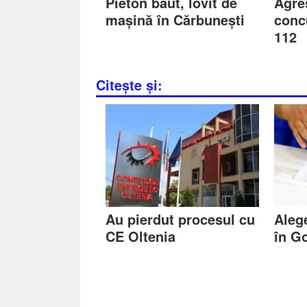
Pieton băut, lovit de
Agre
mașină în Cărbunești
conc
112
Citește și:
Au pierdut procesul cu
Alege
CE Oltenia
în Go