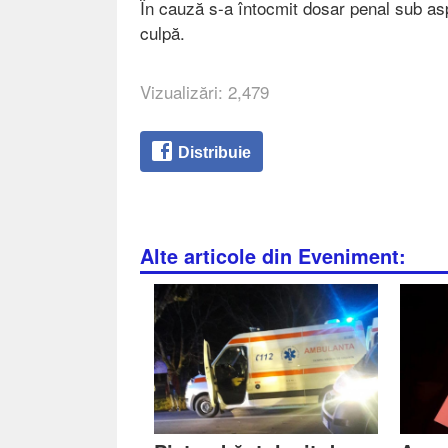
În cauză s-a întocmit dosar penal sub asp
culpă.
Vizualizări: 2,479
Distribuie
Alte articole din Eveniment: