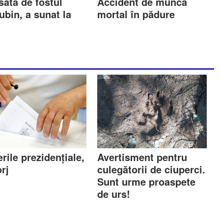
sată de fostul
Accident de muncă
ubin, a sunat la
mortal în pădure
rile prezidențiale,
Avertisment pentru
rj
culegătorii de ciuperci.
Sunt urme proaspete
de urs!