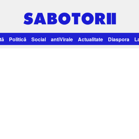
tă
Politică
Social
antiVirale
Actualitate
Diaspora
L