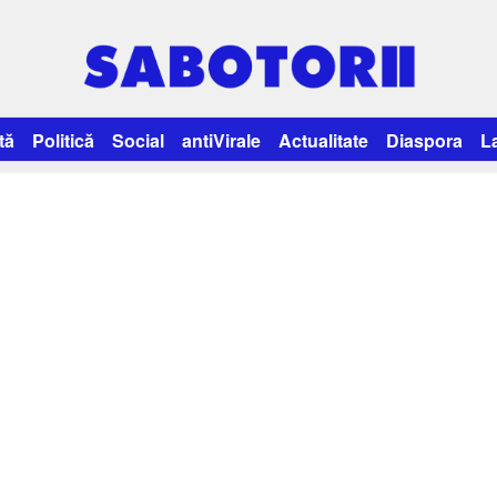
tă
Politică
Social
antiVirale
Actualitate
Diaspora
L