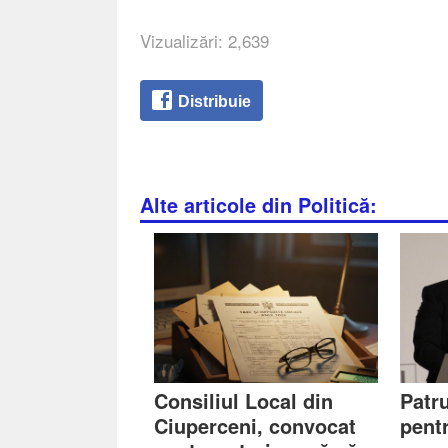
Vizualizări: 2,639
Distribuie
Alte articole din Politică:
Consiliul Local din
Patr
Ciuperceni, convocat
pent