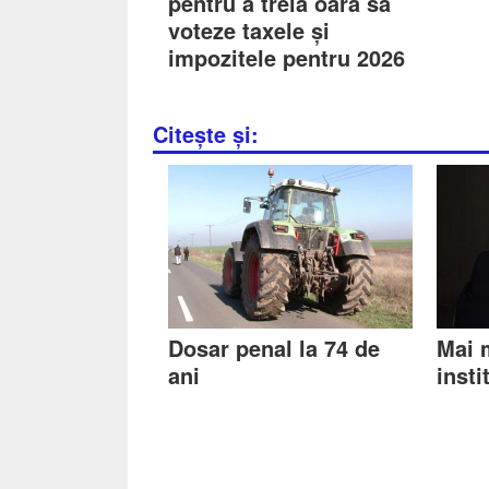
pentru a treia oară să
voteze taxele și
impozitele pentru 2026
Citește și:
Dosar penal la 74 de
Mai m
ani
insti