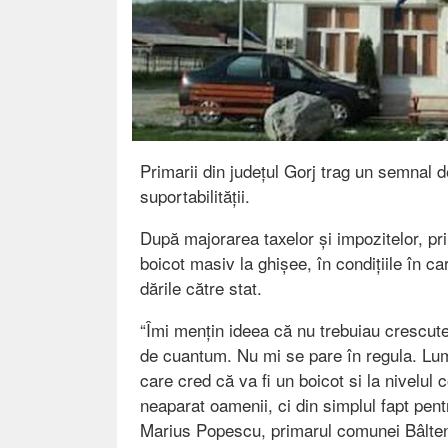
Primarii din județul Gorj trag un semnal d
suportabilității.
După majorarea taxelor și impozitelor, p
boicot masiv la ghișee, în condițiile în c
dările către stat.
“Îmi mențin ideea că nu trebuiau crescute
de cuantum. Nu mi se pare în regula. Lum
care cred că va fi un boicot si la nivelul
neaparat oamenii, ci din simplul fapt pent
Marius Popescu, primarul comunei Bâlteni