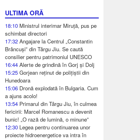
ULTIMA ORĂ
18:10
Ministrul interimar Miruță, pus pe
schimbat directori
17:32
Angajare la Centrul „Constantin
Brâncuși” din Târgu Jiu. Se caută
consilier pentru patrimoniul UNESCO
16:44
Alerte de grindină în Gorj și Dolj
15:25
Gorjean reținut de polițiștii din
Hunedoara
15:06
Dronă explodată în Bulgaria. Cum
a ajuns acolo!
13:54
Primarul din Târgu Jiu, în culmea
fericirii: Marcel Romanescu a devenit
bunic! „O rază de lumină, o minune”
12:30
Legea pentru continuarea unor
proiecte hidroenergetice va intra în