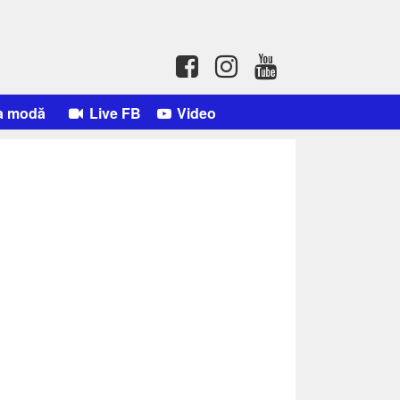
a modă
Live FB
Video