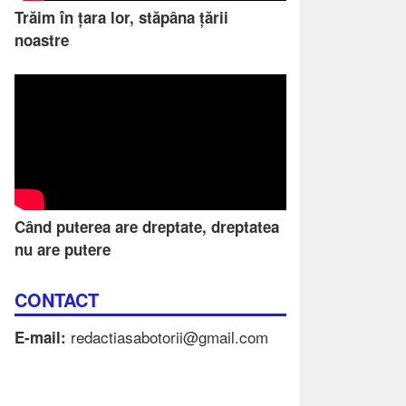
Trăim în țara lor, stăpâna țării
noastre
Când puterea are dreptate, dreptatea
nu are putere
CONTACT
redactiasabotorii@gmail.com
E-mail: