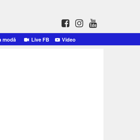
a modă
Live FB
Video