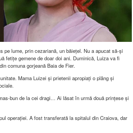
s pe lume, prin cezariană, un băiețel. Nu a apucat să-și
uă fetițe gemene de doar doi ani. Duminică, Luiza va fi
din comuna gorjeană Baia de Fier.
nitate. Mama Luizei și prietenii apropiați o plâng și
ociale.
rămas-bun de la cei dragi… Ai lăsat în urmă două prințese și
l operației. A fost transferată la spitalul din Craiova, dar