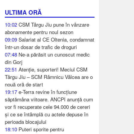
ULTIMA ORĂ
10:02
CSM Târgu Jiu pune în vânzare
abonamente pentru noul sezon
09:09
Salariat al CE Oltenia, condamnat
într-un dosar de trafic de droguri
07:48
Ne-a părăsit un cunoscut medic
din Gorj
22:51
Atenție, suporteri! Meciul CSM
Târgu Jiu – SCM Râmnicu Vâlcea are o
nouă oră de start
19:17
e-Terra revine în funcțiune
săptămâna viitoare. ANCPI anunță cum
vor fi recuperate cele 94.000 de cereri
și ce se întâmplă cu actele depuse în
perioada blocajului
18:10
Puteri sporite pentru