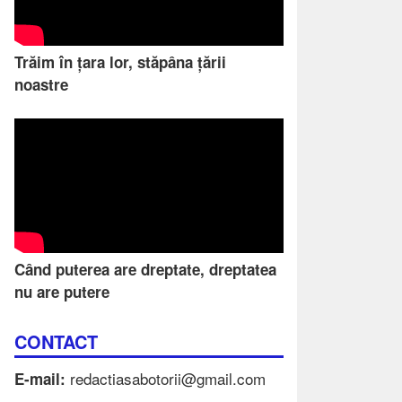
Trăim în țara lor, stăpâna țării
noastre
Când puterea are dreptate, dreptatea
nu are putere
CONTACT
redactiasabotorii@gmail.com
E-mail: