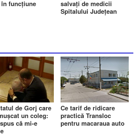
 în funcțiune
salvați de medicii
Spitalului Județean
tatul de Gorj care
Ce tarif de ridicare
 mușcat un coleg:
practică Transloc
 spus că mi-e
pentru macaraua auto
ne