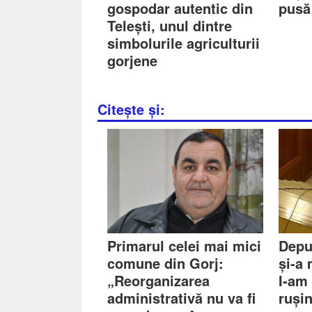
gospodar autentic din
pusă
Telești, unul dintre
simbolurile agriculturii
gorjene
Citește și:
Primarul celei mai mici
Depu
comune din Gorj:
și-a
„Reorganizarea
I-am
administrativă nu va fi
ruși