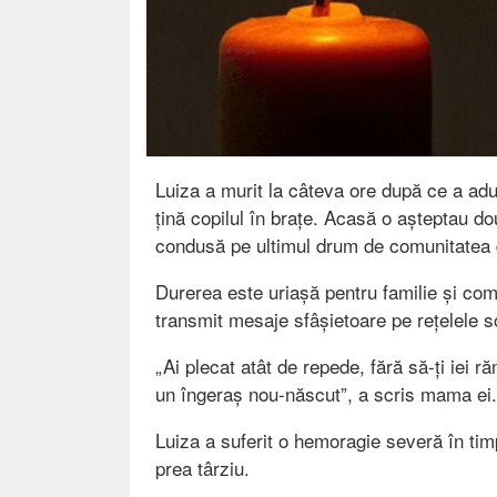
Luiza a murit la câteva ore după ce a adu
țină copilul în brațe. Acasă o așteptau do
condusă pe ultimul drum de comunitatea 
Durerea este uriașă pentru familie și comu
transmit mesaje sfâșietoare pe rețelele s
„Ai plecat atât de repede, fără să-ți iei 
un îngeraș nou-născut”, a scris mama ei.
Luiza a suferit o hemoragie severă în timpu
prea târziu.