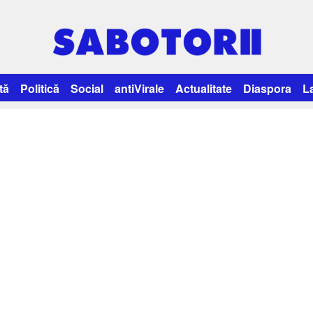
tă
Politică
Social
antiVirale
Actualitate
Diaspora
L