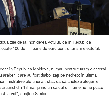
ouă zile de la închiderea votului, că în Republica
alocate 100 de milioane de euro pentru turism electoral.
locat în Republica Moldova, numai, pentru turism electoral
sarabeni care au fost diabolizați pe nedrept în ultima
ministrative ale unui alt stat, ca să anuleze alegerile.
crutinul din 18 mai și niciun calcul din lume nu ne poate
st la vot”, susține Simion.