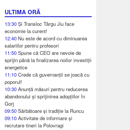
ULTIMA ORĂ
13:30
Și Transloc Târgu Jiu face
economie la curent!
12:40
Nu este de acord cu diminuarea
salariilor pentru profesori
11:50
Spune că CEO are nevoie de
sprijin până la finalizarea noilor investiții
energetice
11:10
Crede că guvernanții se joacă cu
poporul!
10:30
Anunță măsuri pentru reducerea
abandonului și sprijinirea adopțiilor în
Gorj
09:50
Sărbătoare și tradiție la Runcu
09:10
Activitate de informare și
recrutare tineri la Polovragi