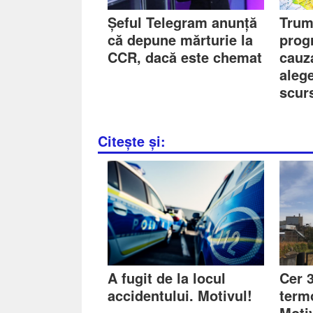
Șeful Telegram anunță
Trum
că depune mărturie la
prog
CCR, dacă este chemat
cauza
aleg
scurs
Citește și:
A fugit de la locul
Cer 3
accidentului. Motivul!
term
Moti