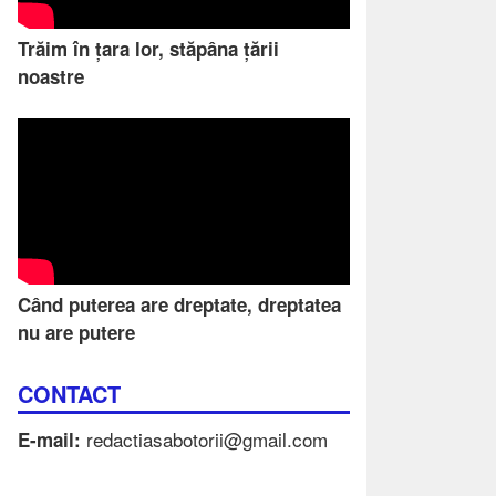
Trăim în țara lor, stăpâna țării
noastre
Când puterea are dreptate, dreptatea
nu are putere
CONTACT
redactiasabotorii@gmail.com
E-mail: