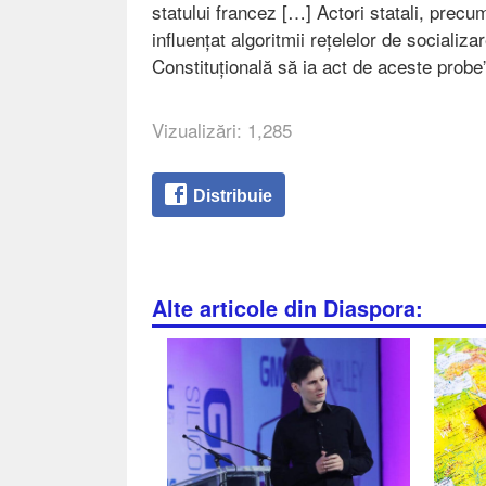
statului francez […] Actori statali, precu
influențat algoritmii rețelelor de socializ
Constituțională să ia act de aceste probe
Vizualizări: 1,285
Distribuie
Alte articole din Diaspora: