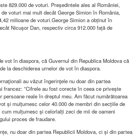
ste 829.000 de voturi. Președintele ales al României,
n de voturi mai mult decât George Simion în România,
 4,42 milioane de voturi.George Simion a obținut în
ecât Nicușor Dan, respectiv circa 912.000 față de
de vot în diaspora, că Guvernul din Republica Moldova că
 de la deschiderea urnelor de vot în diaspora.
rnaţionali au văzut îngerinţele nu doar din partea
ui francez: ”Cifrele au fost corecte în ceea ce privește
or persoane reale în dreptul meu. Am făcut numărătoarea
e vot și mulțumesc celor 40.000 de membri din secțiile de
el cum mulțumesc și celorlalți zeci de mii de oameni
egului proces de fraudare.
ințe, nu doar din partea Republicii Moldova, ci și din partea