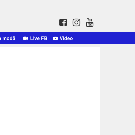
a modă
Live FB
Video