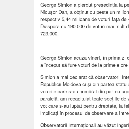
George Simion a pierdut președinția la pe
Nicușor Dan, a obținut cu peste un milio
respectiv 5,44 milioane de voturi față de
Diaspora cu 190.000 de voturi mai mult d
723.000.
George Simion acuza vineri, în prima zi 
a început să fure voturi de la primele ore
Simion a mai declarat că observatorii inte
Republicii Moldova ci şi din partea statul
voturile care s-au numărat din partea un
paralelă, am recapitulat toate secțiile d
vot care s-au luptat pentru dreptate, la f
implicați în procesul de observare a într
Observatorii internaționali au văzut inger