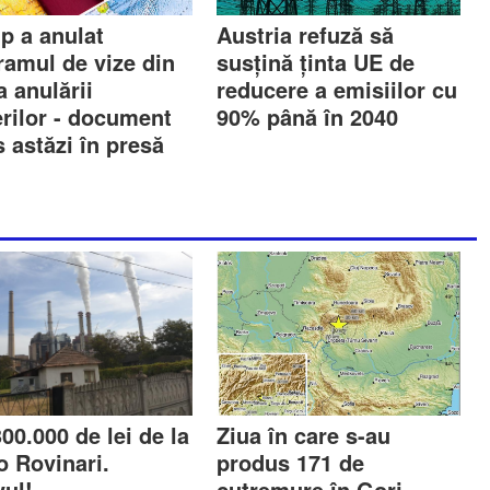
p a anulat
Austria refuză să
ramul de vize din
susțină ținta UE de
 anulării
reducere a emisiilor cu
erilor - document
90% până în 2040
 astăzi în presă
00.000 de lei de la
Ziua în care s-au
o Rovinari.
produs 171 de
vul!
cutremure în Gorj