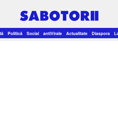
tă
Politică
Social
antiVirale
Actualitate
Diaspora
L