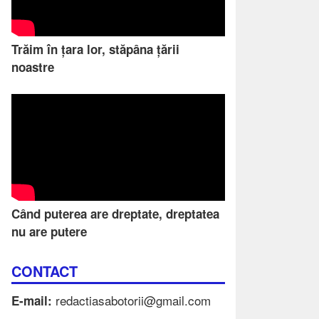
Trăim în țara lor, stăpâna țării
noastre
Când puterea are dreptate, dreptatea
nu are putere
CONTACT
redactiasabotorii@gmail.com
E-mail: