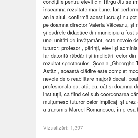
condițiile pentru elevii din Târgu Jiu se 
înseamnă rezultate mai bune. Iar performan
an la altul, confirmă acest lucru și nu po
pe doamna director Valeria Vâlceanu, și nu
și cadrele didactice din municipiu a fost
unei unități de învățământ, este nevoie d
tuturor: profesori, părinți, elevi și admin
Iar datorită răbdării și implicării celor 
rezultat spectaculos. Școala „Gheorghe Tă
Astăzi, această clădire este complet mod
nevoie de o reabilitare majoră decât, poa
profesională că, atât eu, cât și doamna 
instituții, ca fiind cei sub coordonarea că
mulțumesc tuturor celor implicați și urez 
a transmis Marcel Romanescu, în presa l
Vizualizări: 1,397