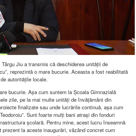
Târgu Jiu a transmis că deschiderea unității de
”, reprezintă o mare bucurie. Aceasta a fost reabilitată
 de autoritățile locale.
mare bucurie. Așa cum suntem la Școala Gimnazială
le zile, pe la mai multe unități de învățământ din
roiecte finalizate sau unde lucrările continuă, așa cum
Teodoroiu”. Sunt foarte mulți bani atrași din fonduri
infrastructura școlară. Pentru mine, acest lucru înseamnă
st prezent la aceste inaugurări, văzând concret cum