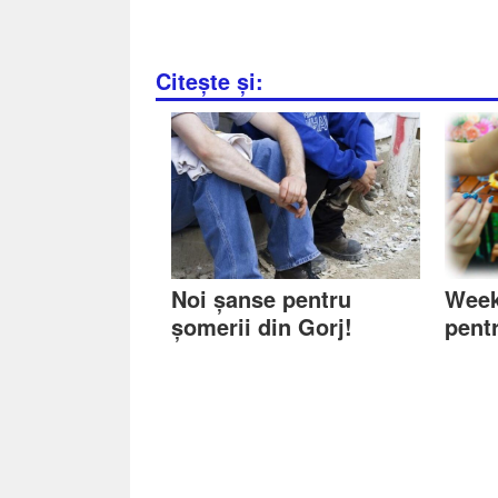
Citește și:
Noi șanse pentru
Week
șomerii din Gorj!
pentr