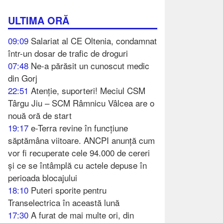
ULTIMA ORĂ
09:09
Salariat al CE Oltenia, condamnat
într-un dosar de trafic de droguri
07:48
Ne-a părăsit un cunoscut medic
din Gorj
22:51
Atenție, suporteri! Meciul CSM
Târgu Jiu – SCM Râmnicu Vâlcea are o
nouă oră de start
19:17
e-Terra revine în funcțiune
săptămâna viitoare. ANCPI anunță cum
vor fi recuperate cele 94.000 de cereri
și ce se întâmplă cu actele depuse în
perioada blocajului
18:10
Puteri sporite pentru
Transelectrica în această lună
17:30
A furat de mai multe ori, din