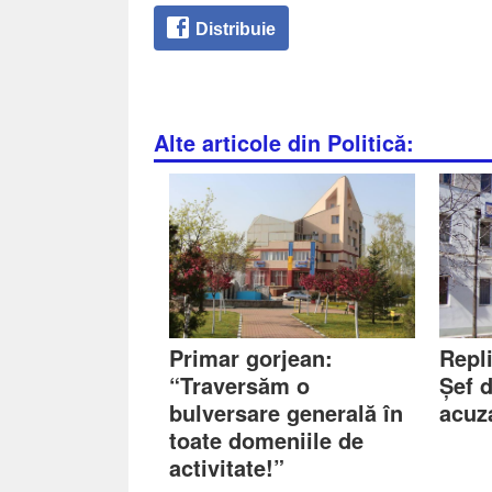
Distribuie
Alte articole din Politică:
Primar gorjean:
Repl
“Traversăm o
Șef d
bulversare generală în
acuza
toate domeniile de
activitate!”