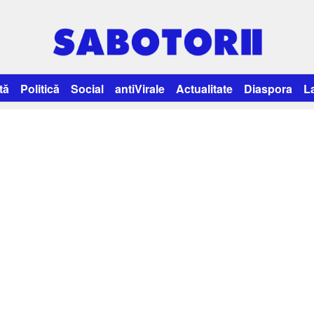
tă
Politică
Social
antiVirale
Actualitate
Diaspora
L