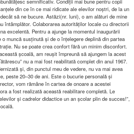
îmbunătățesc semnificativ. Condiții mai bune pentru copii
țele din ce în ce mai ridicate ale elevilor noștri, de la un
t decât să ne bucure. Astăzi(nr. luni), o am alături de mine
 întâmplător. Colaborarea autorităților locale cu directorii
 una excelentă. Pentru a ajunge la momentul inaugurării
e o muncă susținută și de o înțelegere deplină din partea
istrație. Nu se poate crea confort fără un minim disconfort.
din această școală, am reușit împreună să ajungem la acest
tărescu” nu a mai fost reabilitată complet din anul 1967.
ernizată și, din punctul meu de vedere, nu va mai avea
te, peste 20–30 de ani. Este o bucurie personală și
director, vom rămâne în cartea de onoare a acestei
rora a fost realizată această reabilitare completă. Le
elevilor și cadrelor didactice un an școlar plin de succes!”,
ocală.