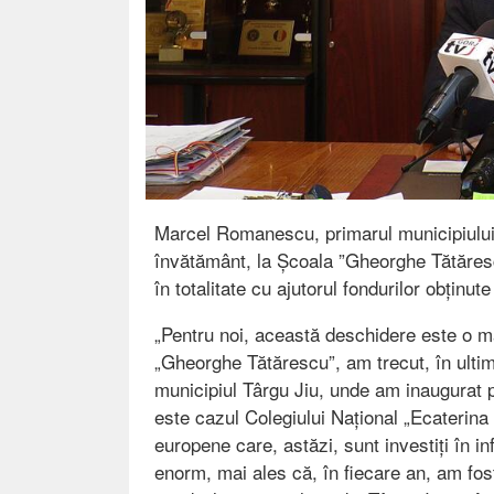
Marcel Romanescu, primarul municipiului 
învătământ, la Școala ”Gheorghe Tătărescu
în totalitate cu ajutorul fondurilor obținute
„Pentru noi, această deschidere este o 
„Gheorghe Tătărescu”, am trecut, în ultime
municipiul Târgu Jiu, unde am inaugurat p
este cazul Colegiului Național „Ecaterina 
europene care, astăzi, sunt investiți în 
enorm, mai ales că, în fiecare an, am fo