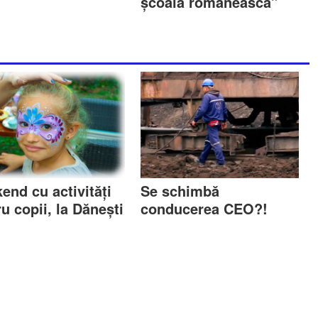
școala românească”
end cu activități
Se schimbă
u copii, la Dănești
conducerea CEO?!