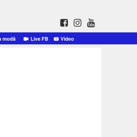
a modă
Live FB
Video