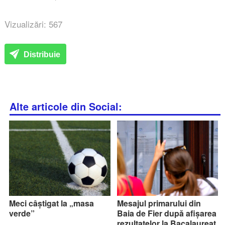
Vizualizări: 567
Distribuie
Alte articole din Social:
Meci câștigat la „masa
Mesajul primarului din
verde”
Baia de Fier după afișarea
rezultatelor la Bacalaureat