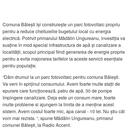
Comuna Bălești își construiește un parc fotovoltaic propriu
pentru a reduce cheltuielile bugetului local cu energia
electrică. Potrivit primarului Mădălin Ungureanu, investiția va
susține în mod special infrastructura de apă și canalizare a
localității, scopul principal fiind generarea de energie proprie
pentru a evita majorarea tarifelor la aceste servicii esențiale
pentru populație.
“Dăm drumul la un parc fotovoltaic pentru comuna Bălești.
Va veni în sprijinul consumului. Avem foarte multe stații de
epurare care funcționează, patru de apă, 30 de pompe
împingere canalizare. Deja este un consum mare, foarte
multe probleme si ajungem la limita de a menține acest
sistem. Avem costul foarte mic, apa canal - 10 lei. Nu știu cât
vom mai rezista. “, spune Mădălin Ungureanu, primarul
comunei Bălești, la Radio Accent.