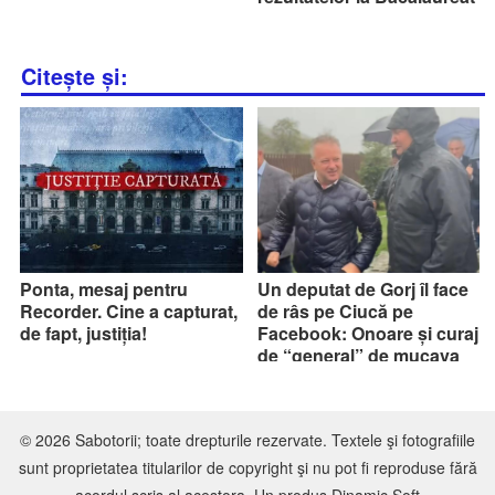
Citește și:
Ponta, mesaj pentru
Un deputat de Gorj îl face
Recorder. Cine a capturat,
de râs pe Ciucă pe
de fapt, justiția!
Facebook: Onoare și curaj
de “general” de mucava
© 2026 Sabotorii; toate drepturile rezervate. Textele şi fotografiile
sunt proprietatea titularilor de copyright şi nu pot fi reproduse fără
acordul scris al acestora. Un produs
Dinamic Soft