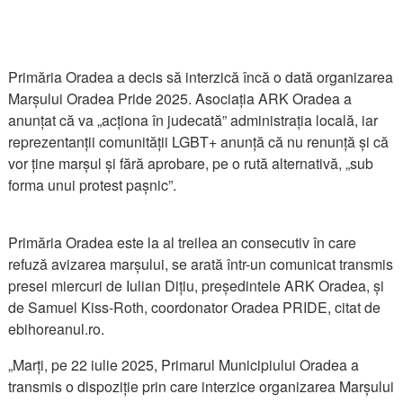
Primăria Oradea a decis să interzică încă o dată organizarea
Marșului Oradea Pride 2025. Asociația ARK Oradea a
anunțat că va „acționa în judecată” administrația locală, iar
reprezentanții comunității LGBT+ anunță că nu renunță și că
vor ține marșul și fără aprobare, pe o rută alternativă, „sub
forma unui protest pașnic”.
Primăria Oradea este la al treilea an consecutiv în care
refuză avizarea marșului, se arată într-un comunicat transmis
presei miercuri de Iulian Dițiu, președintele ARK Oradea, și
de Samuel Kiss-Roth, coordonator Oradea PRIDE, citat de
ebihoreanul.ro.
„Marți, pe 22 iulie 2025, Primarul Municipiului Oradea a
transmis o dispoziție prin care interzice organizarea Marșului