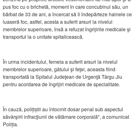
pus foc cu o brichetă, moment în care concubinul său, un
bărbat de 33 de ani, a încercat să îi îndepărteze hainele ce
luaseră foc, astfel, acesta a suferit arsuri la nivelul
membrelor superioare, însă a refuzat îngrijirile medicale şi
transportul la o unitate spitalicească.
În urma incidentului, femeia a suferit arsuri la nivelul
membrelor superioare, gâtului şi feţei, aceasta fiind
transportată la Spitalul Judeţean de Urgenţă Târgu Jiu
pentru acordarea de îngrijiri medicale de specialitate.
În cauză, polițiștii au întocmit dosar penal sub aspectul
săvârşirii infracţiunii de vătămare corporală", a comunicat
Poliția.