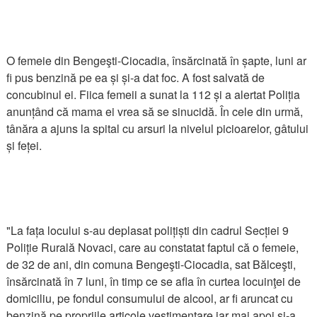
O femeie din Bengeşti-Ciocadia, însărcinată în șapte, luni ar
fi pus benzină pe ea și și-a dat foc. A fost salvată de
concubinul ei. Fiica femeii a sunat la 112 și a alertat Poliția
anunțând că mama ei vrea să se sinucidă. În cele din urmă,
tânăra a ajuns la spital cu arsuri la nivelul picioarelor, gâtului
și feței.
"La fața locului s-au deplasat polițiști din cadrul Secției 9
Poliție Rurală Novaci, care au constatat faptul că o femeie,
de 32 de ani, din comuna Bengeşti-Ciocadia, sat Bălceşti,
însărcinată în 7 luni, în timp ce se afla în curtea locuinţei de
domiciliu, pe fondul consumului de alcool, ar fi aruncat cu
benzină pe propriile articole vestimentare iar mai apoi şi-a