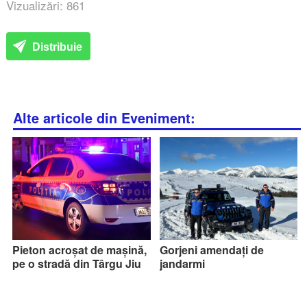
Vizualizări: 861
Distribuie
Alte articole din Eveniment:
Pieton acroșat de mașină,
Gorjeni amendați de
pe o stradă din Târgu Jiu
jandarmi