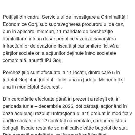
Polițiști din cadrul Serviciului de Investigare a Criminalității
Economice Gorj, sub supravegherea procurorului de caz,
pun în aplicare, miercuri, 11 mandate de percheziție
domiciliară, într-un dosar penal ce vizează săvârșirea
infracțiunilor de evaziune fiscală și transmitere fictivă a
părților sociale ori a acțiunilor deținute într-o societate
comercială, anunță IPJ Gorj.
Perchezițiile sunt efectuate la 11 locații, dintre care 5 în
județul Gorj, 4 în județul Timiș, una în județul Mehedinți și
una în municipiul București.
Din cercetările efectuate până în prezent a reieșit că, în
perioada iunie – decembrie 2025, doi bărbați, acționând în
baza aceleiași rezoluții infracționale, ar fi preluat în mod fictiv
părțile sociale ale 12 societăți comerciale, care înregistrau
obligații fiscale restante semnificative către bugetul de stat.
Prin această modalitate, cei în cauză ar fi facilitat