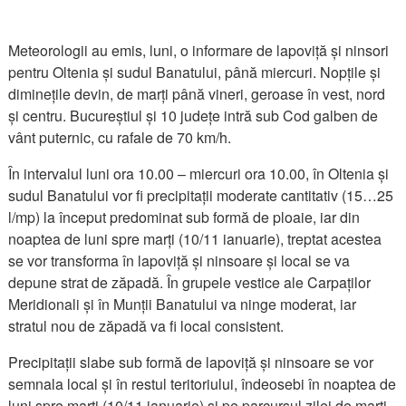
Meteorologii au emis, luni, o informare de lapoviță și ninsori
pentru Oltenia și sudul Banatului, până miercuri. Nopțile și
diminețile devin, de marți până vineri, geroase în vest, nord
și centru. Bucureștiul și 10 județe intră sub Cod galben de
vânt puternic, cu rafale de 70 km/h.
În intervalul luni ora 10.00 – miercuri ora 10.00, în Oltenia și
sudul Banatului vor fi precipitații moderate cantitativ (15…25
l/mp) la început predominat sub formă de ploaie, iar din
noaptea de luni spre marți (10/11 ianuarie), treptat acestea
se vor transforma în lapoviță și ninsoare și local se va
depune strat de zăpadă. În grupele vestice ale Carpaților
Meridionali și în Munții Banatului va ninge moderat, iar
stratul nou de zăpadă va fi local consistent.
Precipitații slabe sub formă de lapoviță și ninsoare se vor
semnala local și în restul teritoriului, îndeosebi în noaptea de
luni spre marți (10/11 ianuarie) și pe parcursul zilei de marți