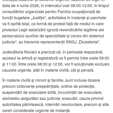
data de 4 iunie 2026, în intervalul orar 08:00-12:00, în timpul
consultărilor organizate pentru Familia ocupațională de
funcții bugetare „Justiție”, activitatea în instanțe și parchete
va fi oprită total, ca formă de protest față de modul în care
proiectul Legii salarizării ignoră revendicările legitime ale
personalului auxiliar de specialitate și conex din sistemul
judiciar”, au transmis reprezentanții SNGJ „Dicasterial”.
Judecătoria Novaci a precizat că, în perioada respectivă,
accesul la arhivă și registratură va fi permis între orele 09:00
și 11:00. Între orele 08:00 și 12:00, vor fi soluționate exclusiv
cauzele urgente, atât în materie civilă, cât și penală.
În materie civilă și minori și familie, sunt incluse dosare
precum ordonanțe președințiale, ordine de protecție,
suspendări de executare silită, încuviințări de executare,
sechestru asigurător sau judiciar, evacuări, cauze privind
autoritatea părintească, internări nevoluntare, precum și alte
cereri considerate urgente de instanță.