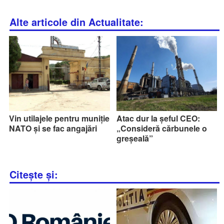
Alte articole din Actualitate:
Vin utilajele pentru muniție
Atac dur la șeful CEO:
NATO și se fac angajări
„Consideră cărbunele o
greșeală”
Citește și: