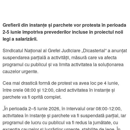
Grefierii din instanțe și parchete vor protesta în perioada
2-5 iunie împotriva prevederilor incluse în proiectul noii
legi a salarizării.
Sindicatul Național al Grefei Judiciare „Dicasterial” a anunțat
suspendarea parțială a activității, măsură care va afecta
programul cu publicul și va limita activitatea la soluționarea
cauzelor urgente.
Cea mai drastică formă de protest va avea loc pe 4 iunie,
între orele 08:00 și 12:00, când activitatea în instanțe și
parchete va fi oprită complet.
„În perioada 2–5 iunie 2026, în intervalul orar 08:00-12:00,
activitatea în instanțe și parchete va fi suspendată parțial, iar
programul de lucru cu publicul va fi redus la jumătate, cu
excepția cauzelor și lucrărilor urgente, stabilite de lege. În