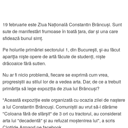
19 februarie este Ziua Națională Constantin Brâncuși. Sunt
sute de manifestări frumoase în toată țara, dar și una care
sfidează bunul simț.
Pe holurile primăriei sectorului 1, din Bucureşti, şi-au făcut
apariţia nişte opere de artă făcute de studenți, niște
drăcoaice fără sutien.
Nu ar fi nicio problemă, fiecare se exprimă cum vrea,
progresiștii au stilul lor de a vedea arta. Dar, de ce a trebuit
primărița să lege expoziția de ziua lui Brâncuși?
"Această expoziție este organizată cu ocazia zilei de naștere
a lui Constantin Brâncuși. Comuniștii au vrut să-i dărâme
''Coloana fără de sfârșit'' de 3 ori cu tractorul, au considerat
arta lui ''decadentă'' și au refuzat moștenirea lui", a scris
Clotilde Armand pe facebook.