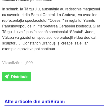
În schimb, la Târgu Jiu, autoritățile au redeschis magazinul
cu suveniruri din Parcul Central. La Craiova, va avea loc
reprezentaţia spectacolului "Obsesii" în regia lui Yannis
Paraskevopoulos în interpretarea Ceraselei Iosifescu. Și la
Târgu Jiu va fi pus în scenă spectacolul “Sărutul”. Judeţul
Vâlcea va găzdui un spectacol de proiecţii video dedicat
sculptorului Constantin Brâncuşi şi creaţiei sale. Iar
exemplele pozitive pot continua.
Vizualizări: 1,909
Distribuie
Alte articole din antiVirale: