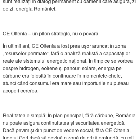
sunt realizați în dialog permanent cu oamenii care asigură, zi
de zi, energia României.
CE Oltenia – un pilon strategic, nu o povară
În ultimii ani, CE Oltenia a fost prea ușor aruncat în zona
„resurselor perimate”, fără o analiză realistă a capacităților
reale ale sistemului energetic național. În timp ce se vorbea
despre hidrogen, eoliene și panouri solare, energia pe
cărbune era folosită în continuare în momentele-cheie,
atunci când consumul era mare sau importurile nu puteau
acoperi cererea.
Realitatea e simplă: În plan principal, fără cărbune, România
nu poate asigura continuitatea și securitatea energetică.
Dacă privim și din punct de vedere social, fără CE Oltenia,
județul Gorj riscă să devină o zonă de criză profundă, cu mii