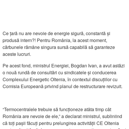
Ce țară nu are nevoie de energie sigură, constantă și
produsă intern?! Pentru România, la acest moment,
cărbunele rămâne singura sursă capabilă să garanteze
aceste lucruri.
Pe acest fond, ministrul Energiei, Bogdan Ivan, a avut astăzi
o nouă rundă de consultări cu sindicatele și conducerea
Complexului Energetic Oltenia, în contextul discuțiilor cu
Comisia Europeană privind planul de restructurare revizuit.
“Termocentralele trebuie să funcționeze atâta timp cât
România are nevoie de ele,” a declarat ministrul, subliniind
că toți pașii făcuți pentru prelungirea activității CE Oltenia