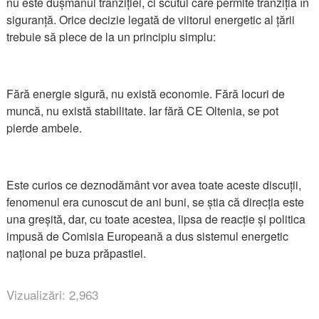
nu este dușmanul tranziției, ci scutul care permite tranziția în
siguranță. Orice decizie legată de viitorul energetic al țării
trebuie să plece de la un principiu simplu:
Fără energie sigură, nu există economie. Fără locuri de
muncă, nu există stabilitate. Iar fără CE Oltenia, se pot
pierde ambele.
Este curios ce deznodământ vor avea toate aceste discuții,
fenomenul era cunoscut de ani buni, se știa că direcția este
una greșită, dar, cu toate acestea, lipsa de reacție și politica
impusă de Comisia Europeană a dus sistemul energetic
național pe buza prăpastiei.
Vizualizări: 2,963