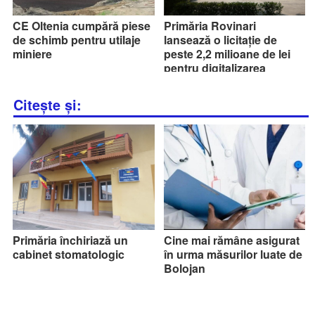
CE Oltenia cumpără piese
Primăria Rovinari
de schimb pentru utilaje
lansează o licitație de
miniere
peste 2,2 milioane de lei
pentru digitalizarea
interacțiunii cu cetățenii și
firmele
Citește și:
Primăria închiriază un
Cine mai rămâne asigurat
cabinet stomatologic
în urma măsurilor luate de
Bolojan