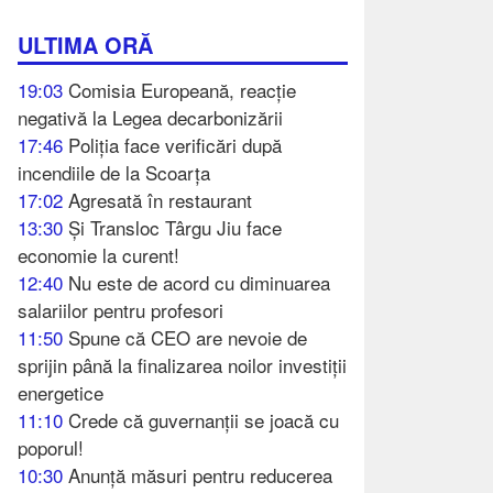
ULTIMA ORĂ
19:03
Comisia Europeană, reacție
negativă la Legea decarbonizării
17:46
Poliția face verificări după
incendiile de la Scoarța
17:02
Agresată în restaurant
13:30
Și Transloc Târgu Jiu face
economie la curent!
12:40
Nu este de acord cu diminuarea
salariilor pentru profesori
11:50
Spune că CEO are nevoie de
sprijin până la finalizarea noilor investiții
energetice
11:10
Crede că guvernanții se joacă cu
poporul!
10:30
Anunță măsuri pentru reducerea