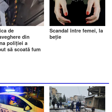
ica de
Scandal între femei, la
aveghere din
beție
a poliției a
put să scoată fum