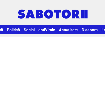
tă
Politică
Social
antiVirale
Actualitate
Diaspora
L