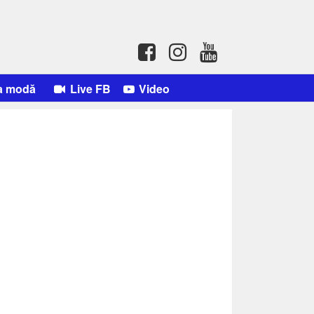
a modă
Live FB
Video