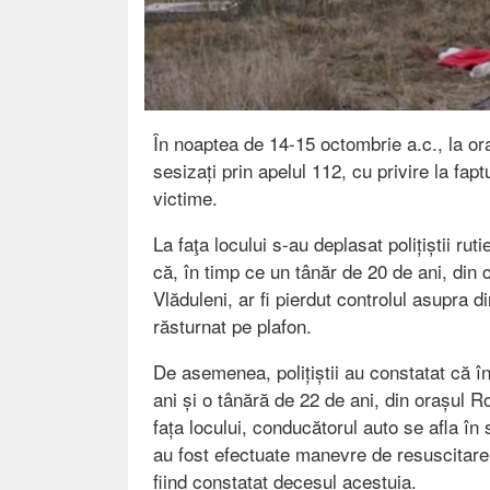
În noaptea de 14-15 octombrie a.c., la ora 
sesizați prin apelul 112, cu privire la fa
victime.
La faţa locului s-au deplasat polițiștii rut
că, în timp ce un tânăr de 20 de ani, di
Vlăduleni, ar fi pierdut controlul asupra di
răsturnat pe plafon.
De asemenea, polițiștii au constatat că în
ani și o tânără de 22 de ani, din orașul Ro
fața locului, conducătorul auto se afla în 
au fost efectuate manevre de resuscitare,
fiind constatat decesul acestuia.