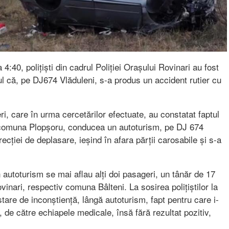
4:40, polițiști din cadrul Poliției Orașului Rovinari au fost
ptul că, pe DJ674 Vlăduleni, s-a produs un accident rutier cu
ieri, care în urma cercetărilor efectuate, au constatat faptul
n comuna Plopșoru, conducea un autoturism, pe DJ 674
recției de deplasare, ieșind în afara părții carosabile și s-a
 autoturism se mai aflau alți doi pasageri, un tânăr de 17
vinari, respectiv comuna Bâlteni. La sosirea polițiștilor la
stare de inconștiență, lângă autoturism, fapt pentru care i-
 de către echiapele medicale, însă fără rezultat pozitiv,