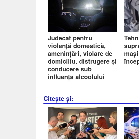
Judecat pentru
Tehn
violență domestică,
supr
amenințări, violare de
mașin
domiciliu, distrugere și
înce
conducere sub
influența alcoolului
Citește și: